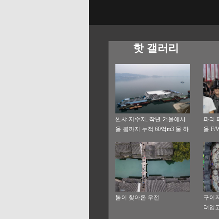
핫 갤러리
싼샤 저수지, 작년 겨울에서
파리 
올 봄까지 누적 60억m3 물 하
올 F
류에 보충
봄이 찾아온 우전
구이저
려입고