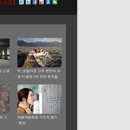
징 신공
中, 포탈라궁 고적·문헌의 보
호·이용에 3억 위안 투자할
예정
에 그
채용박람회장 구직자 열기
‘후끈’