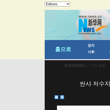
新華網韓國語
>> 기사 본문
싼샤 저수지