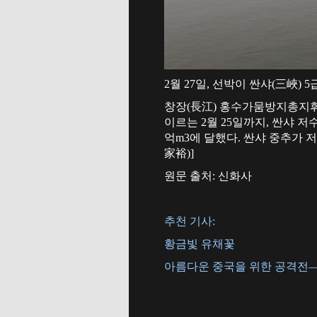
2월 27일, 선박이 싼샤(三峽)
창장(長江) 홍수가뭄방지총지휘
이르는 2월 25일까지, 싼샤 저
억m3에 달했다. 싼샤 중추가 저
家裕)]
원문 출처: 신화사
추천 기사:
황금빛 유채꽃
아름다운 중국을 위한 공격전—