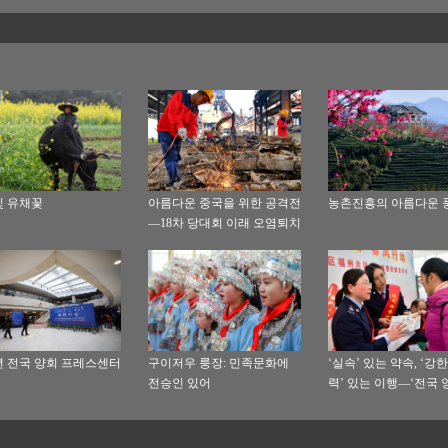
 유채꽃
아름다운 중국을 위한 공격전
농촌진흥의 아름다운 
—18차 당대회 이래 오염퇴치
실기
9년 전국 양회 프레스센터
구이저우 룽장: 민족문화에
‘실속’ 있는 약속, ‘강
전승인 있어
력’ 있는 이행—‘전국 
장통로’서 한 약속이행
스캔