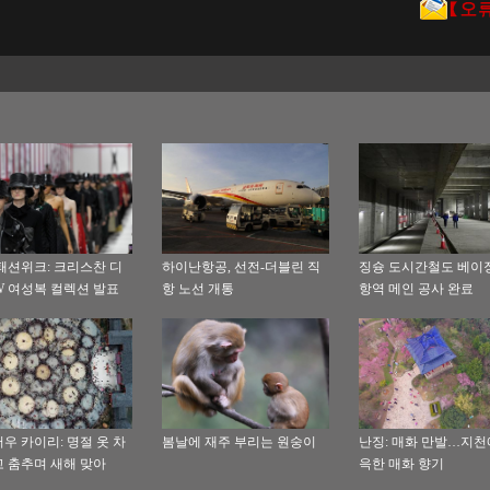
패션위크: 크리스찬 디
하이난항공, 선전-더블린 직
징슝 도시간철도 베이
/W 여성복 컬렉션 발표
항 노선 개통
항역 메인 공사 완료
우 카이리: 명절 옷 차
봄날에 재주 부리는 원숭이
난징: 매화 만발…지천
 춤추며 새해 맞아
윽한 매화 향기