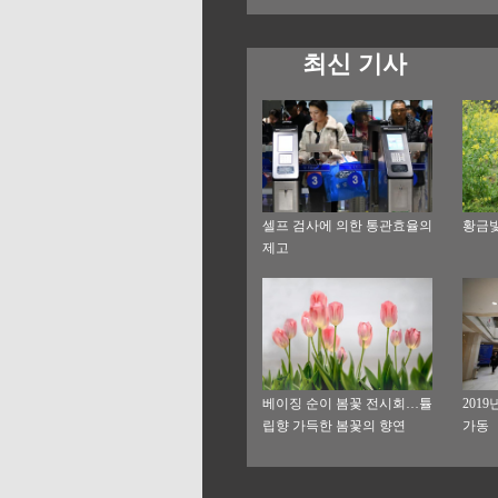
최신 기사
셀프 검사에 의한 통관효율의
황금빛
제고
베이징 순이 봄꽃 전시회…튤
201
립향 가득한 봄꽃의 향연
가동