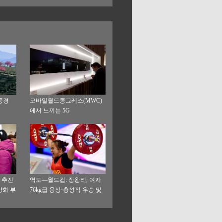
풍경
모바일월드콩그레스(MWC)
에서 느끼는 5G
한 추진
역도—월드컵: 장왕리, 여자
양회 부
76kg급 용상·총성적 우승 및
 상황
세계 신기록 창조