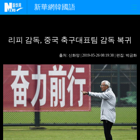
新華網韓國語
홈페이지
최신뉴스
정치
리피 감독, 중국 축구대표팀 감독 복귀
경제
사회
포토
중한교류
핫 TV
문화
출처: 신화망 | 2019-05-26 08:19:38 | 편집: 박금화
연예
관광
오피니언
생생 중국어