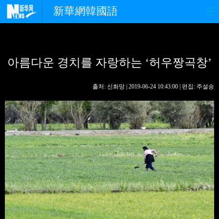
新華網韓國語
홈페이지
최신뉴스
정치
아름다운 경치를 자랑하는 ‘허우짱곡창’
경제
사회
포토
중한교류
핫 TV
문화
출처: 신화망 | 2019-06-24 10:43:00 | 편집: 주설송
연예
관광
오피니언
생생 중국어