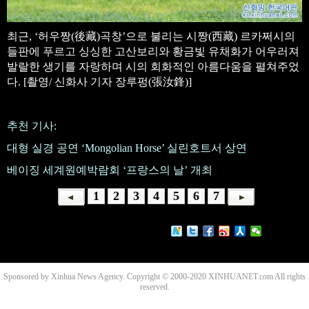
최근, ‘허우짱(後藏)곡창’으로 불리는 시짱(西藏) 르카쩌시의
들판에 푸르고 싱싱한 고산보리와 황금빛 유채화가 어우러져
발랄한 생기를 자랑하며 시의 회화적인 아름다움을 펼쳐주었
다. [촬영/ 신화사 기자 장루펑(張汝鋒)]
추천 기사:
대형 실경 공연 ‘Mongolian Horse’ 실린호트서 상연
베이징 세계원예박람회 ‘프랑스의 날’ 개최
1
2
3
4
5
6
7