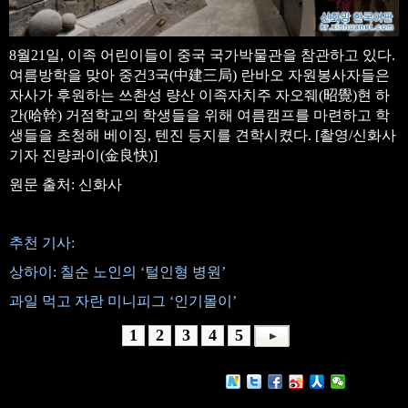
8월21일, 이족 어린이들이 중국 국가박물관을 참관하고 있다.
여름방학을 맞아 중건3국(中建三局) 란바오 자원봉사자들은
자사가 후원하는 쓰촨성 량산 이족자치주 자오줴(昭覺)현 하
간(哈幹) 거점학교의 학생들을 위해 여름캠프를 마련하고 학
생들을 초청해 베이징, 텐진 등지를 견학시켰다. [촬영/신화사
기자 진량콰이(金良快)]
원문 출처: 신화사
추천 기사:
상하이: 칠순 노인의 ‘털인형 병원’
과일 먹고 자란 미니피그 ‘인기몰이’
1
2
3
4
5