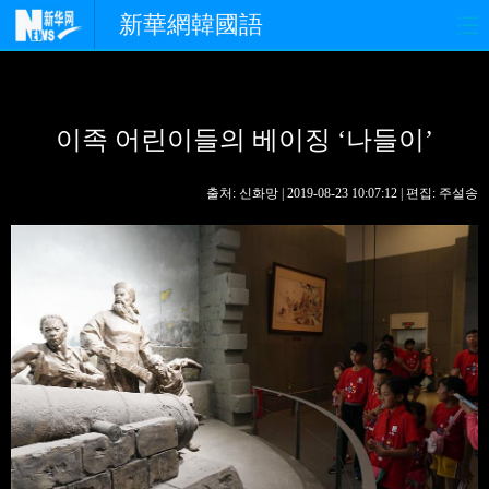
新華網韓國語
홈페이지
최신뉴스
정치
이족 어린이들의 베이징 ‘나들이’
경제
사회
포토
중한교류
핫 TV
문화
출처: 신화망 | 2019-08-23 10:07:12 | 편집: 주설송
연예
관광
오피니언
생생 중국어