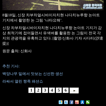
8월18일, 신장 차부차얼시바이자치현 나다치뉴루향 논아트
기지에서 촬영한 논 그림 ‘나타요해’.
신장 차부차얼시바이자치현 나다치뉴루향 논아트 기지가 감
상 최적기에 접어들면서 유색벼를 활용한 논 그림이 전국 각
지의 관광객을 유혹하고 있다. [촬영/신화사 기자 사다티(沙達
提)]
원문 출처: 신화사
추천 기사:
백양나무 밑에서 맛보는 신선한 생선
라싸서 열린 짱족 패션쇼
1
2
3
4
5
6