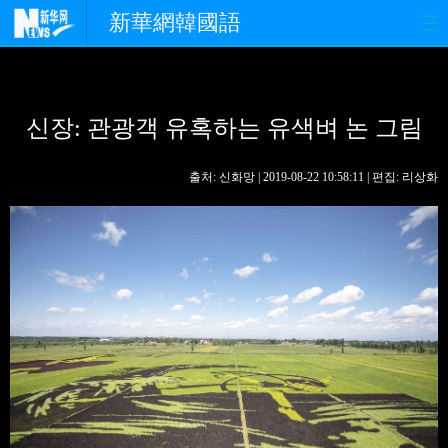
新華網韓國語
홈페이지
최신뉴스
정치
신장: 관광객 유혹하는 유색벼 논 그림
경제
사회
포토
중한교류
핫 TV
문화
출처: 신화망 | 2019-08-22 10:58:11 | 편집: 리상화
연예
관광
오피니언
생생 중국어