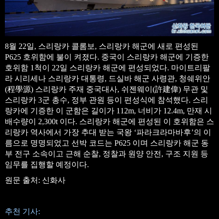
8월 22일, 스리랑카 콜롬보, 스리랑카 해군에 새로 편성된
P625 호위함에 불이 켜졌다. 중국이 스리랑카 해군에 기증한
호위함 1척이 22일 스리랑카 해군에 편성되었다. 마이트리팔
라 시리세나 스리랑카 대통령, 드실바 해군 사령관, 청쉐위안
(程學源) 스리랑카 주재 중국대사, 쉬젠웨이(許建偉) 무관 및
스리랑카 3군 총수, 정부 관원 등이 편성식에 참석했다. 스리
랑카에 기증한 이 군함은 길이가 112m, 너비가 12.4m, 만재 시
배수량이 2,300t 이다. 스리랑카 해군에 편성된 이 호위함은 스
리랑카 역사에서 가장 추대 받는 국왕 ‘파라크라마바후’의 이
름으로 명명되었고 선박 코드는 P625 이며 스리랑카 해군 동
부 전구 소속이고 근해 순찰, 정찰과 원양 안전, 구조 지원 등
임무를 집행할 예정이다.
원문 출처: 신화사
추천 기사: