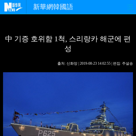
新華網韓國語
홈페이지
최신뉴스
정치
中 기증 호위함 1척, 스리랑카 해군에 편
경제
사회
포토
성
중한교류
핫 TV
문화
출처: 신화망 | 2019-08-23 14:02:55 | 편집: 주설송
연예
관광
오피니언
생생 중국어