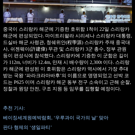
중국이 스리랑카 해군에 기증한 호위함 1척이 22일 스리랑카
해군에 편성되었다. 마이트리팔라 시리세나 스리랑카 대통령,
드실바 해군 사령관, 청쉐위안(程學源) 스리랑카 주재 중국대
사, 쉬젠웨이(許建偉) 무관 및 스리랑카 3군 총수, 정부 관원
등이 편성식에 참석했다. 스리랑카에 기증한 이 군함은 길이
가 112m, 너비가 12.4m, 만재 시 배수량이 2,300t 이다. 스리랑
카 해군에 편성된 이 호위함은 스리랑카 역사에서 가장 추대
받는 국왕 ‘파라크라마바후’의 이름으로 명명되었고 선박 코
드는 P625 이며 스리랑카 해군 동부 전구 소속이고 근해 순찰,
정찰과 원양 안전, 구조 지원 등 임무를 집행할 예정이다.
추천 기사:
베이징세계원예박람회, ‘우루과이 국가의 날’ 맞아
판다 형제의 ‘생일파티’