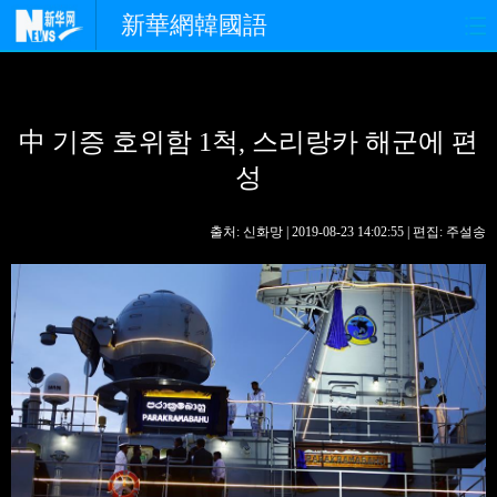
新華網韓國語
홈페이지
최신뉴스
정치
中 기증 호위함 1척, 스리랑카 해군에 편
경제
사회
포토
성
중한교류
핫 TV
문화
출처: 신화망 | 2019-08-23 14:02:55 | 편집: 주설송
연예
관광
오피니언
생생 중국어