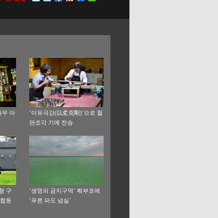
나무 아
‘이유극강(以柔克剛)’으로 철
판조각 기예 전승
형 구
‘생명의 금지구역’ 뤄부포에
 합동
‘푸른 파도 넘실’