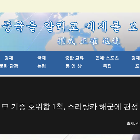
中 기증 호위함 1척, 스리랑카 해군에 편성
출처: 신화