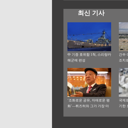
최신 기사
中 기증 호위함 1척, 스리랑카
간쑤 
해군에 편성
조치로
수호
‘조화로운 공유, 자애로운 평
국제로
화’—뤼즈허와 그가 가장 마
기한 
음에 두는 사업