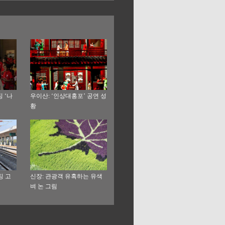
 ‘나
우이산: ‘인상대홍포’ 공연 성
황
징 고
신장: 관광객 유혹하는 유색
벼 논 그림