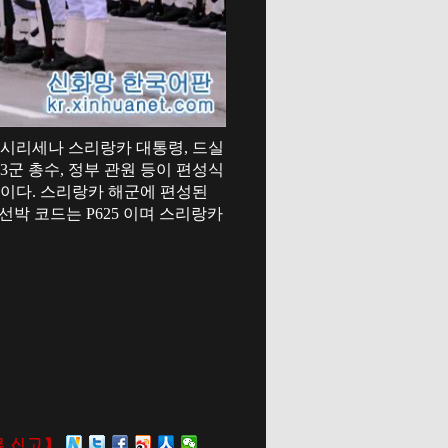
 시리세나 스리랑카 대통령, 드실
3군 총수, 정부 관원 등이 편성식
0t 이다. 스리랑카 해군에 편성된
박 코드는 P625 이며 스리랑카