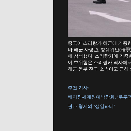
중국이 스리랑카 해군에 기증한
바 해군 사령관, 청쉐위안(程學
에 참석했다. 스리랑카에 기증한 이
이 호위함은 스리랑카 역사에서 
해군 동부 전구 소속이고 근해 
추천 기사:
베이징세계원예박람회, ‘우루과
판다 형제의 ‘생일파티’