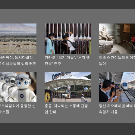
아커싸이: 동시다발적
란카오: ‘악기 마을’, ‘부자 행
이족 어린이들의 베이징
 야생동물의 삶의 터전
진곡’ 연주
들이’
봇박람회에 등장한 신
홍콩, 지속되는 소동에 관광
탕산 차오페이뎬-베이
로봇들
업 한파
속열차 개통