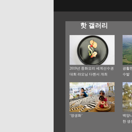
핫 갤러리
2019년 중화요리 세계선수권
광활한
대회 랴오닝 다롄서 개최
수밭
‘영생화’
백양나
한 생