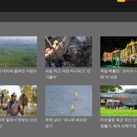
 대지에 펼쳐진 사탕수
과일 먹고 자란 미니피그 ‘인
독일 베를린: ‘보리수 
기몰이’
래’의 야경
무 밑에서 맛보는 신선
푸젠 닝더: ‘외나무 래프팅’
리모델링 육군 국산 신
선
묘기
원헬기, 해외 의학구원
훈련에 처음 참가