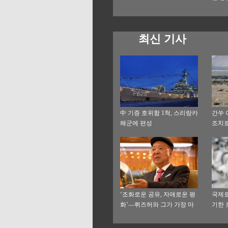
최신 기사
中 기증 호위함 1척, 스리랑카
간쑤 
해군에 편성
조치로
수호
‘조화로운 공유, 자애로운 평
국제로
화’—뤼즈허와 그가 가장 마
기한 
음에 두는 사업