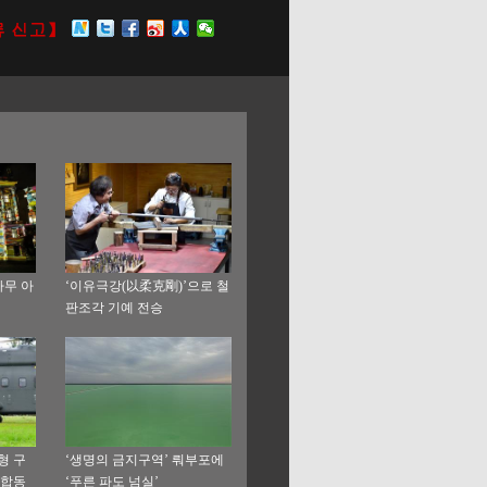
나무 아
‘이유극강(以柔克剛)’으로 철
판조각 기예 전승
형 구
‘생명의 금지구역’ 뤄부포에
 합동
‘푸른 파도 넘실’