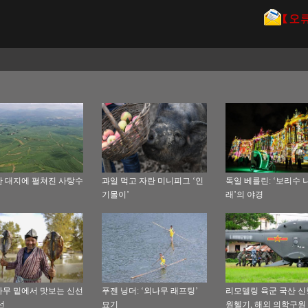
 대지에 펼쳐진 사탕수
과일 먹고 자란 미니피그 ‘인
독일 베를린: ‘보리수 
기몰이’
래’의 야경
무 밑에서 맛보는 신선
푸젠 닝더: ‘외나무 래프팅’
리모델링 육군 국산 신
선
묘기
원헬기, 해외 의학구원