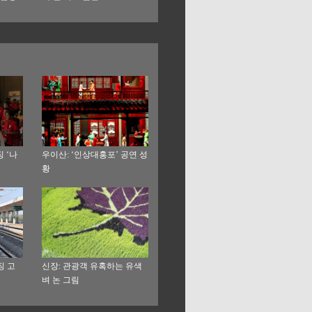
 ‘나
우이산: ‘인상대홍포’ 공연 성
황
징 고
신장: 관광객 유혹하는 유색
벼 논 그림