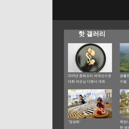
핫 갤러리
2019년 중화요리 세계선수권
광활한
대회 랴오닝 다롄서 개최
수밭
‘영생화’
백양나
한 생