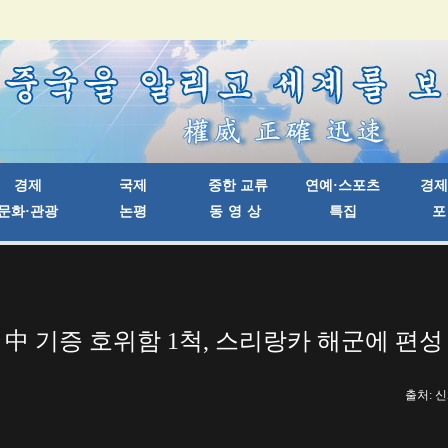
中 기증 호위함 1척, 스리랑카 해군에 편성
출처: 신화