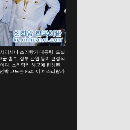
 시리세나 스리랑카 대통령, 드실
3군 총수, 정부 관원 등이 편성식
0t 이다. 스리랑카 해군에 편성된
박 코드는 P625 이며 스리랑카