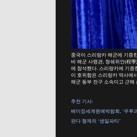
중국이 스리랑카 해군에 기증한
바 해군 사령관, 청쉐위안(程學
에 참석했다. 스리랑카에 기증한 이
이 호위함은 스리랑카 역사에서 
해군 동부 전구 소속이고 근해 
추천 기사:
베이징세계원예박람회, ‘우루과
판다 형제의 ‘생일파티’