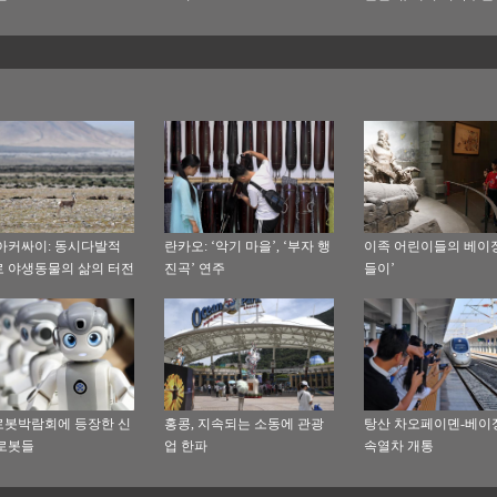
훈련에 처음 참가
아커싸이: 동시다발적
란카오: ‘악기 마을’, ‘부자 행
이족 어린이들의 베이징
 야생동물의 삶의 터전
진곡’ 연주
들이’
봇박람회에 등장한 신
홍콩, 지속되는 소동에 관광
탕산 차오페이뎬-베이
로봇들
업 한파
속열차 개통