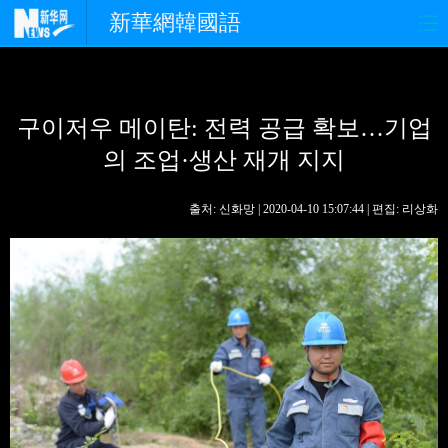
新華網韓國語
홈페이지
최신뉴스
정치
구이저우 메이탄: 전력 공급 확보…기업
경제
사회
포토
의 조업·생산 재개 지지
중한교류
핫 TV
문화
출처: 신화망 | 2020-04-10 15:07:44 | 편집: 리상화
연예
관광
오피니언
생생 중국어