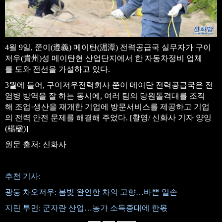
4월 9일, 쭌이(遵義) 메이탄(湄潭) 전력공급국 실무자가 구이
저우(貴州)성 메이탄현 산업단지에서 한 자동차정비 업체
를 도와 전선을 가설하고 있다.
3월에 들어, 구이저우전력회사 쭌이 메이탄 전력공급국은 전
염병 방역을 잘 하는 동시에, 여러 팀의 당원돌격대를 조직
해 조업·생산을 재개한 기업에 방문서비스를 제공하고 기업
의 전력 안전 문제를 해결해 주었다. [촬영/ 신화사 기자 양잉
(楊楹)]
원문 출처: 신화사
추천 기사:
광둥 차오저우: 봄빛 완연한 차의 고향…바쁜 일손
지린 투먼: 군자란 산업…농가 소득증대에 한몫