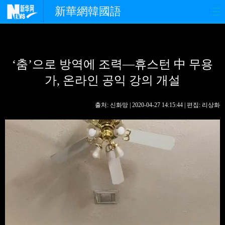
新華網韓國語
홈페이지
최신뉴스
정치
‘춤’으로 방역에 조력—휴스턴 中 무용
경제
사회
포토
가, 온라인 공익 강의 개설
중한교류
핫 TV
문화
출처: 신화망 | 2020-04-27 14:15:44 | 편집: 리상화
연예
관광
오피니언
생생 중국어