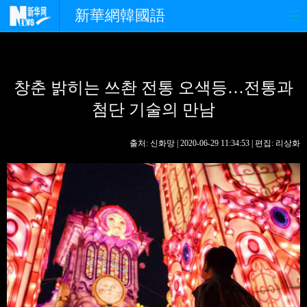
新華網韓國語
홈페이지
최신뉴스
정치
창춘 밝히는 쓰촨 전통 오색등…전통과
경제
사회
포토
첨단 기술의 만남
중한교류
핫 TV
문화
출처: 신화망 | 2020-06-29 11:34:53 | 편집: 리상화
연예
관광
오피니언
생생 중국어