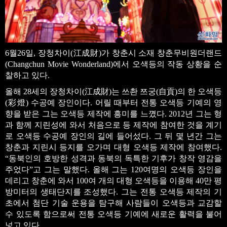
6월26일, 장청차이(江成財)가 창춘시 소재 창춘무비원더랜드
(Changchun Movie Wonderland)에서 오색등의 작동 상황을 순
찰하고 있다.
올해 28세의 장청차이(江成財)는 쓰촨 쯔궁(自貢)의 한 오색등
(彩燈) 수공예 장인이다. 어릴 때부터 전통 오색등 기예의 영
향을 받은 그는 오색등 제작에 흥미를 느꼈다. 2012년 그는 형
과 함께 지린성에 와서 처음으로 등 제작에 참여한 것을 계기
로 오색등 수공예 장인의 길에 들어섰다. 그 뒤 몇 년간 그는
창춘과 지린시 등지를 오가며 대형 오색등 제작에 참여했다.
“동북인의 호방한 성격과 동북의 독특한 기후가 창작 영감을
주었다”고 그는 말했다. 올해 그는 120여명의 오색등 장인을
데리고 창춘에 와서 100여 개의 대형 오색등을 이용해 40만 평
방미터의 생태단지를 조성했다. 그는 전통 오색등 제작의 기
초에서 첨단 기술 운용을 탐구해 사람들이 오색등과 교감할
수 있도록 함으로써 전통 오색등 기예에 새로운 활력을 불어
넣고 있다.