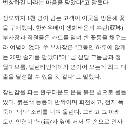
번창하길 바라는 마음을 담았다"고 말했다.
정오까지 1천 명이 넘는 고객이 이곳을 방문해 꽃
을 구매했다. 한커우베이 생화타운의 쑤린(蘇琳)
부사장과 직원들은 카트를 밀며 빈 꽃통을 채우느
라 여념이 없다. 쑤 부사장은 "그동안 하루에 많게
는 20만 줄기를 팔았다"며 "곧 섣달 그믐날과 정
월대보름, 밸런타인데이가 연이어 오는데 최고 매
출을 달성할 수 있을 것 같다"고 말했다.
장난감을 파는 완구타운도 온통 붉은 빛으로 물들
었다. 붉은색 등롱이 반짝이며 회전하고, 전자 폭
죽이 '탁탁' 소리를 내며 울린다. 그리고 그 아래
토끼 인형이 '복(福)'자 옆에 서서 두 손으로 인사