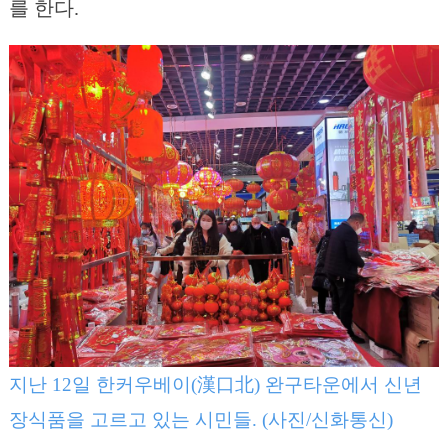
를 한다.
지난 12일 한커우베이(漢口北) 완구타운에서 신년
장식품을 고르고 있는 시민들. (사진/신화통신)