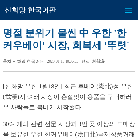
신화망 한국어판
명절 분위기 물씬 中 우한 '한
커우베이' 시장, 회복세 '뚜렷'
출처:신화망 한국어판
2023-01-18 10:36:53
편집: 朴锦花
[신화망 우한 1월18일] 최근 후베이(湖北)성 우한
(武漢)시 여러 시장이 춘절맞이 용품을 구매하러
온 사람들로 붐비기 시작했다.
30여 개의 관련 전문 시장과 3만 곳 이상의 도매상
을 보유한 우한 한커우베이(漢口北)국제상품거래