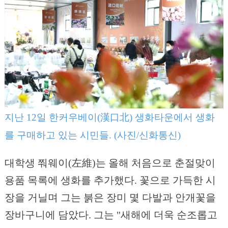
지난 12일 한커우베이(漢口北) 생화타운에서 생화
를 구매하고 있는 시민들. (사진/신화통신)
대학생 쭤웨이(左維)는 올해 처음으로 춘절맞이
용품 목록에 생화를 추가했다. 꽃으로 가득한 시
장을 거닐며 그는 붉은 장미 몇 다발과 안개꽃을
장바구니에 담았다. 그는 "새해에 더욱 순조롭고