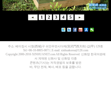
1
2
3
4
5
주소: 베이징시 시청(西城)구 쉬안우먼시다제(宣武門西大街) 갑(甲) 129호
Tel:+86-10-8805-0871 | E-mail: xinhuakorea@126.com
Copyright 2000-2016 XINHUANET.com All Rights Reserved. 신화망 한국어판에
서 게재된 신화사 및 신화망 각종
콘텐츠(기사)는 저작권법의 보호를 받은
바, 무단 전재, 복사, 배포 등을 금합니다.