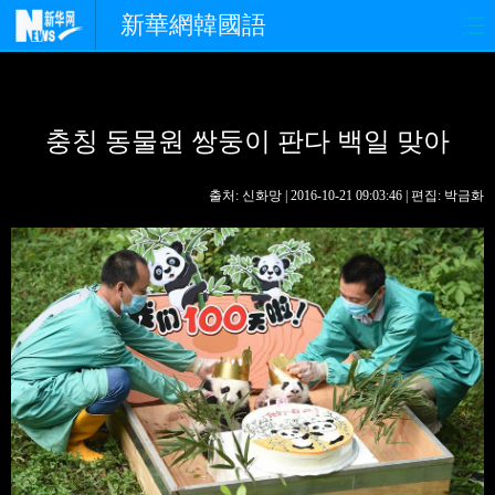
新華網韓國語
홈페이지
최신뉴스
정치
충칭 동물원 쌍둥이 판다 백일 맞아
경제
사회
포토
중한교류
핫 TV
문화
출처: 신화망 | 2016-10-21 09:03:46 | 편집: 박금화
연예
관광
오피니언
생생 중국어