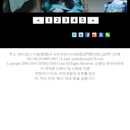
1
2
3
4
5
주소: 베이징시 시청(西城)구 쉬안우먼시다제(宣武門西大街) 갑(甲) 129호
Tel:+86-10-8805-0871 | E-mail: xinhuakorea@126.com
Copyright 2000-2016 XINHUANET.com All Rights Reserved. 신화망 한국어판에
서 게재된 신화사 및 신화망 각종
콘텐츠(기사)는 저작권법의 보호를 받은
바, 무단 전재, 복사, 배포 등을 금합니다.