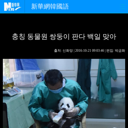
新華網韓國語
홈페이지
최신뉴스
정치
충칭 동물원 쌍둥이 판다 백일 맞아
경제
사회
포토
중한교류
핫 TV
문화
출처: 신화망 | 2016-10-21 09:03:46 | 편집: 박금화
연예
관광
오피니언
생생 중국어