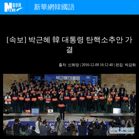
新華網韓國語
홈페이지
최신뉴스
정치
[속보] 박근혜 韓 대통령 탄핵소추안 가
경제
사회
포토
결
중한교류
핫 TV
문화
출처: 신화망 | 2016-12-09 16:12:40 | 편집: 박금화
연예
관광
오피니언
생생 중국어