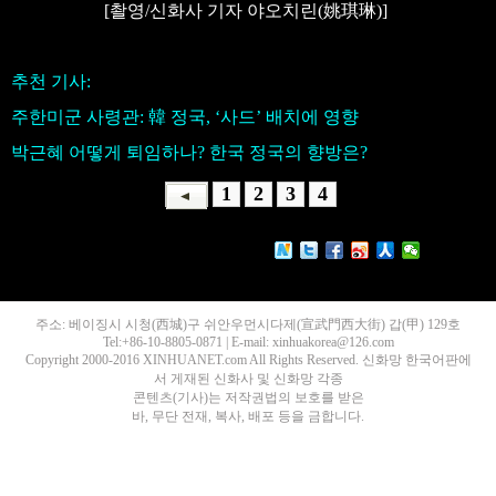
[촬영/신화사 기자 야오치린(姚琪琳)]
추천 기사:
주한미군 사령관: 韓 정국, ‘사드’ 배치에 영향
박근혜 어떻게 퇴임하나? 한국 정국의 향방은?
1
2
3
4
주소: 베이징시 시청(西城)구 쉬안우먼시다제(宣武門西大街) 갑(甲) 129호
Tel:+86-10-8805-0871 | E-mail: xinhuakorea@126.com
Copyright 2000-2016 XINHUANET.com All Rights Reserved. 신화망 한국어판에
서 게재된 신화사 및 신화망 각종
콘텐츠(기사)는 저작권법의 보호를 받은
바, 무단 전재, 복사, 배포 등을 금합니다.