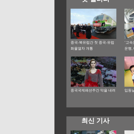
중국-북유럽간 첫 중국-유럽
‘고속
화물열차 개통
운행,
시간내
중국국제패션주간 막을 내려
입동날
최신 기사