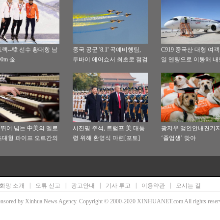
랙--韓 선수 황대항 남
중국 공군 '8.1' 곡예비행팀,
C919 중국산 대형 여객기
00m 金
두바이 에어쇼서 최초로 점검
일 옌량으로 이동해 
비행 선보여
검증 진행 예정
년 뛰어 넘는 中美의 멜로
시진핑 주석, 트럼프 美 대통
광저우 맹인안내견기지
대형 파이프 오르간의
령 위해 환영식 마련[포토]
‘졸업생’ 맞아
이야기