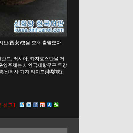
시안(西安)항을 향해 출발했다.
핀란드, 러시아, 카자흐스탄을 거
선 운영주체는 시안국제항무구 루강
영/신화사 기자 리지즈(李驥志)]