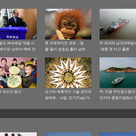
철도 쾌속배달’제품 시
英 국제케익전 개최…'동
中 제34차 남극과학탐
 베이징-상하이 택배 10
물’들이 생동감 흘러 넘쳐
‘쉐룽’호 타고 출항
에 배달
 쟈오즈 빚다
요가와 매혹적인 가을 경치의
中, 처음 무인잠수함으
랑데뷰…낙엽, 요기(Yogi) 더
안지대 종합지질탐사 
욱 돋보이게 해