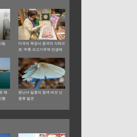
사팀
미국의 목장서 중국의 식탁으
로: 中美 쇠고기무역 민생에
혜택을 가져다 줘
로 해
윈난서 일종의 청색 버섯 신
진행
종류 발견