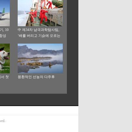
, 10
中 제34차 남극과학탐사팀,
내항성
‘배를 버리고 기슭에 오르는
연습’ 진행
서 첫
몽환적인 선눙자 다주후