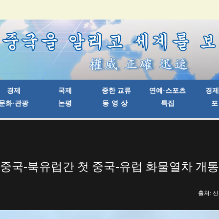
중국-북유럽간 첫 중국-유럽 화물열차 개통
출처: 신화