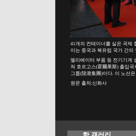
41개의 컨테이너를 실은 국제 
이는 중국과 북유럽 국가 간의 
엘리베이터 부품 등 전기기계 설
쳐 호르고스(霍爾果斯) 출입국
그룹(陸港集團)이다. 이 노선은
원문 출처:신화사
핫 갤러리