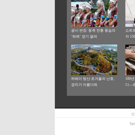
광시 싼장: 둥족 전통 풍습의
쇼트트
‘둬예’ 경기 열려
자 15
허베이 탕산:초겨울의 난호,
100
경치가 아름다워
디—초
재생 