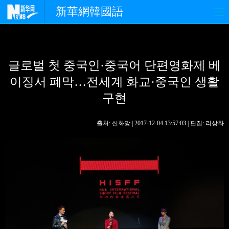
新華網韓國語
홈페이지
최신뉴스
정치
글로벌 첫 중국인·중국어 단편영화제 베
경제
사회
포토
이징서 폐막…전세계 화교·중국인 생활
중한교류
핫 TV
문화
구현
연예
관광
오피니언
출처: 신화망 | 2017-12-04 13:57:03 | 편집: 리상화
생생 중국어