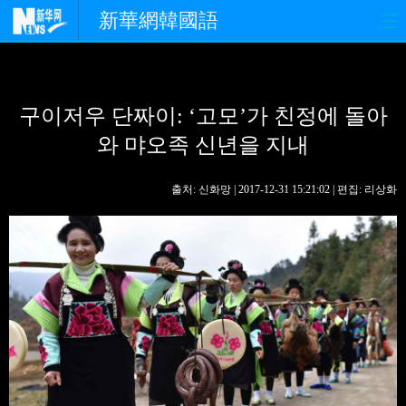
新華網韓國語
홈페이지
최신뉴스
정치
구이저우 단짜이: ‘고모’가 친정에 돌아
경제
사회
포토
와 먀오족 신년을 지내
중한교류
핫 TV
문화
출처: 신화망 | 2017-12-31 15:21:02 | 편집: 리상화
연예
관광
오피니언
생생 중국어