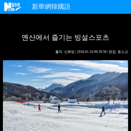
新華網韓國語
홈페이지
최신뉴스
정치
옌산에서 즐기는 빙설스포츠
경제
사회
포토
중한교류
핫 TV
문화
출처: 신화망 | 2018-01-16 09:39:58 | 편집: 동소교
연예
관광
오피니언
생생 중국어