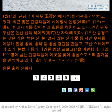
1월14일, 관광객이 위두(玉渡)산에서 빙설 경관을 감상하고
있다. 최근 많은 관광객들이 베이징시 옌칭(延慶)구 위두(玉
渡)산 빙설세계를 찾아 빙설 활동을 체험하고 있다. 옌칭구 위
두산은 옌산 산맥 하이퉈(海坨)산 자락에 있다. 위두산 풍경구
는 낮은 기온, 높은 산, 눈, 얼지 않는 산의 물 등 자연 우위를
이용해 인공 빙폭, 빙하 등 빙설 경관을 만들고, 고산 스케이트
와 스키, 눈썰매 등의 다양한 빙설 프로그램을 마련했다. 매일
1000명이 넘는 관광객들이 이곳을 찾아 빙설스포츠의 즐거움
을 만끽하고 있다. [촬영/신화사 기자 리신(李欣)]
원문 출처:신화사
1
2
3
4
5