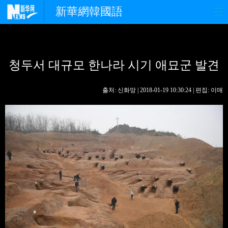
新華網韓國語
홈페이지
최신뉴스
정치
청두서 대규모 한나라 시기 애묘군 발견
경제
사회
포토
중한교류
핫 TV
문화
출처: 신화망 | 2018-01-19 10:30:24 | 편집: 이매
연예
관광
오피니언
생생 중국어