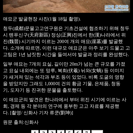
애묘군 발굴현장 사진(1월 18일 촬영).
청두(成都)문물고고연구원은 기초건설에 협조하기 위해 청두
시 톈푸신구(天府新區) 정싱(正興)진에서 한(漢)나라에서 위
진(魏晉) 시기까지 이르는 200여 개의 애묘(崖墓)를 발굴했
다. 소개에 따르면, 이런 대규모 애묘군은 아주 보기 드물고 고
고팀은 1년 남짓한 시간을 들여서야 발굴과 정리를 완성했다.
일부 애묘는 7개의 묘실, 길이만 20m가 넘는 큰 규모를 가졌
고 묘실 내외에는 또 망루, 복희(伏羲) 뉘와(女蝸) 등 이미지
가 새겨져 있는 석각과 부조 등이 있었다. 비록 도굴의 영향
을 받았지만 그래도 1,000여 건의 황금 기물, 은제품, 청동
기, 도자기 등 진귀한 문물을 출토했다.
이 애묘군의 발견은 한나라에서 부터 위진 시기에 이르는 사
회, 경제 등 각 분야의 연구에 풍부한 고고 자료를 제공했
다. [촬영/ 신화사 기자 류쿤(劉坤)]
원문 출처:신화사