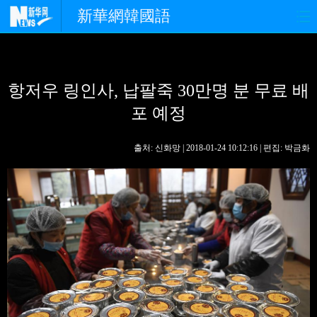
新華網韓國語
홈페이지
최신뉴스
정치
항저우 링인사, 납팔죽 30만명 분 무료 배
경제
사회
포토
포 예정
중한교류
핫 TV
문화
출처: 신화망 | 2018-01-24 10:12:16 | 편집: 박금화
연예
관광
오피니언
생생 중국어