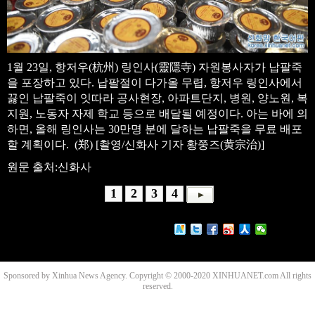
1월 23일, 항저우(杭州) 링인사(靈隱寺) 자원봉사자가 납팔죽
을 포장하고 있다. 납팔절이 다가올 무렵, 항저우 링인사에서
끓인 납팔죽이 잇따라 공사현장, 아파트단지, 병원, 양노원, 복
지원, 노동자 자제 학교 등으로 배달될 예정이다. 아는 바에 의
하면, 올해 링인사는 30만명 분에 달하는 납팔죽을 무료 배포
할 계획이다. (郑) [촬영/신화사 기자 황쭝즈(黄宗治)]
원문 출처:신화사
1
2
3
4