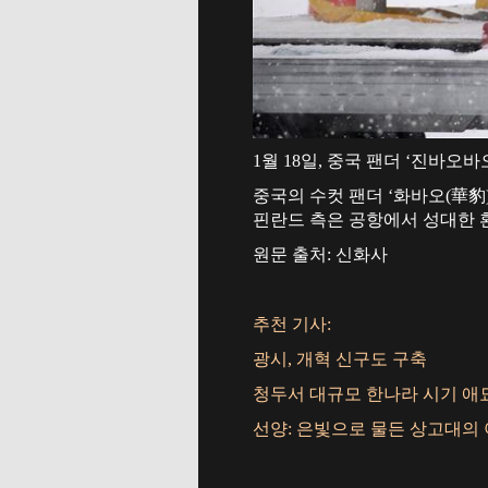
1월 18일, 중국 팬더 ‘진바오
중국의 수컷 팬더 ‘화바오(華豹
핀란드 측은 공항에서 성대한 
원문 출처: 신화사
추천 기사:
광시, 개혁 신구도 구축
청두서 대규모 한나라 시기 애
선양: 은빛으로 물든 상고대의