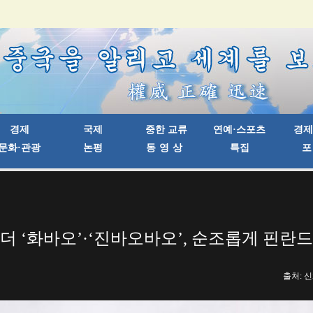
더 ‘화바오’·‘진바오바오’, 순조롭게 핀란
출처: 신화