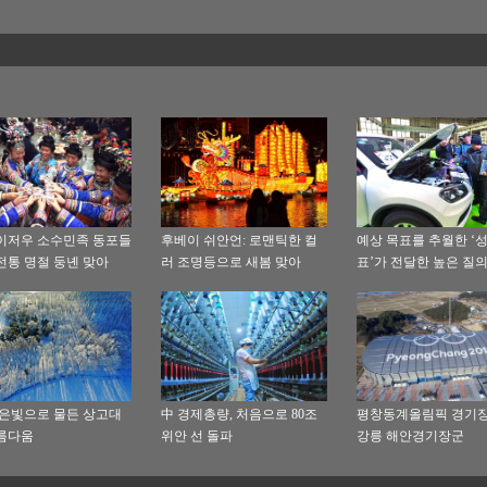
겨울 시리즈’의 막을 열어
이저우 소수민족 동포들
후베이 쉬안언: 로맨틱한 컬
예상 목표를 추월한 ‘
전통 명절 둥녠 맞아
러 조명등으로 새봄 맞아
표’가 전달한 높은 질의
발전을 추동하는 신호
 은빛으로 물든 상고대
中 경제총량, 처음으로 80조
평창동계올림픽 경기장
름다움
위안 선 돌파
강릉 해안경기장군