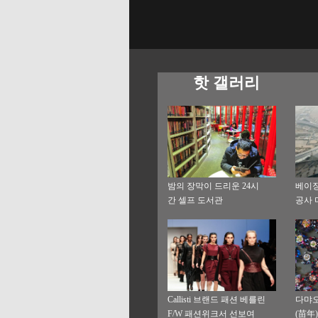
핫 갤러리
밤의 장막이 드리운 24시
베이징
간 셀프 도서관
공사 
Callisti 브랜드 패션 베를린
다먀오
F/W 패션위크서 선보여
(苗年