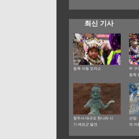
최신 기사
둥족 아동 모자쇼
中 구
둥족 
청두서 대규모 한나라 시
선양:
기 애묘군 발견
의 아