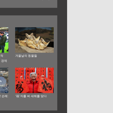
성적
겨울날의 동물들
 경제
 순례:
‘福’자를 써 새해를 맞다