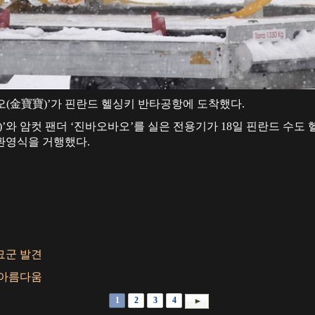
바오(金寶寶)’가 핀란드 헬싱키 반타공항에 도착했다.
)’와 암컷 팬더 ‘진바오바오’를 실은 전용기가 18일 핀란드 수
환영식을 거행했다.
묘군 발견
 아름다움
1
2
3
4