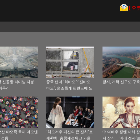
 신공항 터미널 지붕
중국 팬더 ‘화바오’·‘진바오
광시, 개혁 신구도 구축
마무리
바오’, 순조롭게 핀란드에 도
착
산 먀오족 축제 먀오녠
‘차오저우 패션의 큰 잔치’로
中 여배우 징톈 새해 잡
) 성황
제49회 ‘홍콩패션위크 가을·
지 장식... ‘미래 전사’