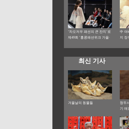
‘차오저우 패션의 큰 잔치’로
中 여
제49회 ‘홍콩패션위크 가을·
지 장식
겨울 시리즈’의 막을 열어
최신 기사
겨울날의 동물들
청두서
기 애