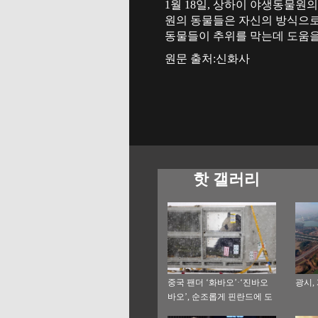
1월 18일, 상하이 야생동물원
원의 동물들은 자신의 방식으로
동물들이 추위를 막는데 도움을
원문 출처:신화사
핫 갤러리
중국 팬더 ‘화바오’·‘진바오
광시,
바오’, 순조롭게 핀란드에 도
착