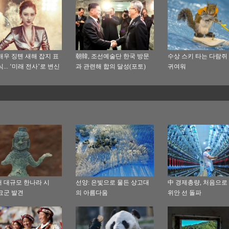
배우 징톈 새해 잡지 표
朝韓, 조선예술단 한국 방문
수상 스키 타는 다람쥐
... ‘미래 전사’로 변신
과 관련해 합의 달성(포토)
귀여워
 대규모 한나라 시
선양: 은빛으로 물든 상고대
中 경제총량, 처음으로 
묘군 발견
의 아름다움
위안 선 돌파