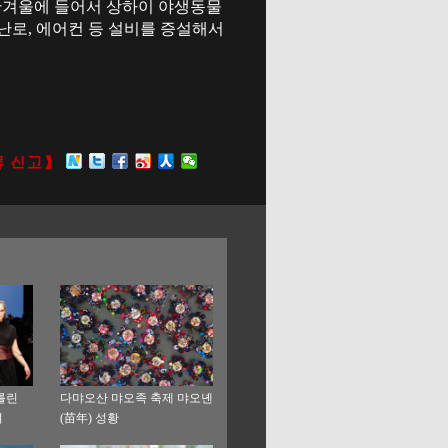
 한겨울에 들어서 상하이 야생동물
난로, 에어컨 등 설비를 증설해서
베를린
다먀오산 먀오족 축제 먀오녠
여
(苗年) 성황