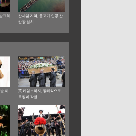
션 발표회
산샤댐 지역, 물고기 인공 산
란장 설치
발 이
英 케임브리지, 장례식으로
호킹과 작별