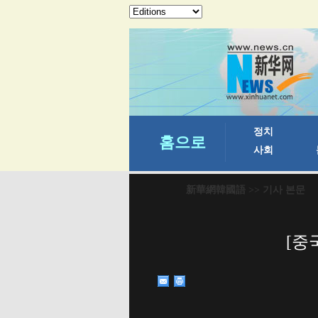
新華網韓國語
>> 기사 본문
[중