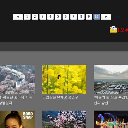
1
2
3
4
5
6
7
8
9
10
>>|
: 쥐융관 꽃바다 지나
그림같은 유채꽃 풍경구
‘하늘의 눈’으로 부감한
남행열차
년의 슝안