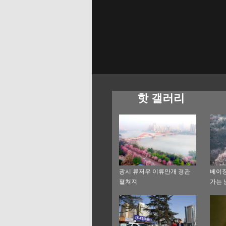
핫 갤러리
광시 류저우 이류안개 경관
베이징
펼쳐져
가는 