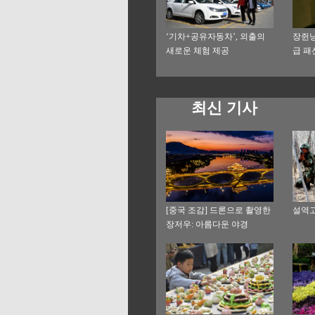
‘기차+공유자동차’, 외출의
장쥔닝
새로운 체험 제공
급 패
최신 기사
[중국 조감] 드론으로 촬영한
설역고
장저우: 아름다운 야경