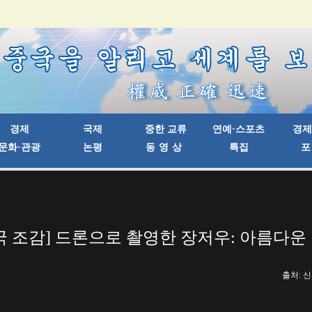
국 조감] 드론으로 촬영한 장저우: 아름다운
출처: 신화