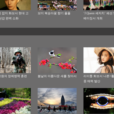
 잡지 화보서 현대 고
보미 복숭아꽃 향기 폴폴
‘J.Queen·셰자치’ 패
션감 완벽 소화
베이징서 개최
원의 정예병력 훈련
봄날의 아름다운 새를 찾아서
리이퉁 화보서 나른+활
중 매력 발산