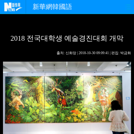
新華網韓國語
홈페이지
최신뉴스
정치
2018 전국대학생 예술경진대회 개막
경제
사회
포토
중한교류
핫 TV
문화
출처: 신화망 | 2018-10-30 09:09:41 | 편집: 박금화
연예
관광
오피니언
생생 중국어