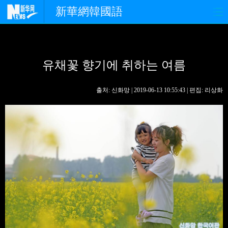
新華網韓國語
홈페이지
최신뉴스
정치
유채꽃 향기에 취하는 여름
경제
사회
포토
중한교류
핫 TV
문화
출처: 신화망 | 2019-06-13 10:55:43 | 편집: 리상화
연예
관광
오피니언
생생 중국어