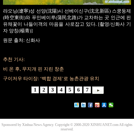
랴오닝(遼寧)성 선양(沈陽)시 선베이신구(沈北新區) 스쿵둥제
(時空東街)와 푸민베이루(蒲民北路)가 교차하는 곳 인근에 핀
유채꽃이 나들이객의 마음을 사로잡고 있다. [촬영/신화사 기
자 양칭(楊青)]
원문 출처: 신화사
추천 기사:
비 온 후, 무지개 핀 지린 창춘
구이저우 타이장: ‘백합 경제’로 농촌관광 유치
1
2
3
4
5
6
7