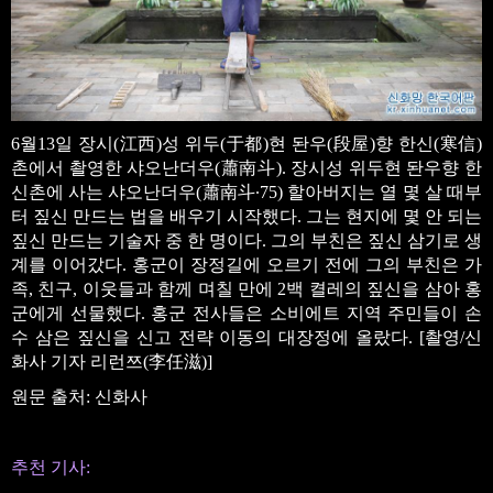
6월13일 장시(江西)성 위두(于都)현 돤우(段屋)향 한신(寒信)
촌에서 촬영한 샤오난더우(蕭南斗). 장시성 위두현 돤우향 한
신촌에 사는 샤오난더우(蕭南斗∙75) 할아버지는 열 몇 살 때부
터 짚신 만드는 법을 배우기 시작했다. 그는 현지에 몇 안 되는
짚신 만드는 기술자 중 한 명이다. 그의 부친은 짚신 삼기로 생
계를 이어갔다. 홍군이 장정길에 오르기 전에 그의 부친은 가
족, 친구, 이웃들과 함께 며칠 만에 2백 켤레의 짚신을 삼아 홍
군에게 선물했다. 홍군 전사들은 소비에트 지역 주민들이 손
수 삼은 짚신을 신고 전략 이동의 대장정에 올랐다. [촬영/신
화사 기자 리런쯔(李任滋)]
원문 출처: 신화사
추천 기사: