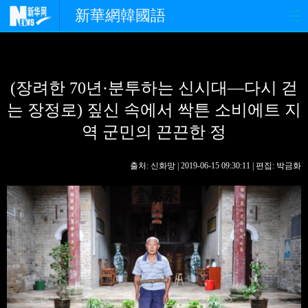
新華網韓國語
홈페이지
최신뉴스
정치
(장려한 70년·분투하는 신시대—다시 걷
경제
사회
포토
는 장정로) 짚신 속에서 싹튼 소비에트 지
중한교류
핫 TV
문화
역 군민의 끈끈한 정
연예
관광
오피니언
출처: 신화망 | 2019-06-15 09:30:11 | 편집: 박금화
생생 중국어