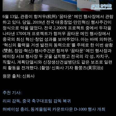
6월 13일, 관중이 항저우(杭州) ‘꿈타운’ 메인 행사장에서 관람
하고 있다. 당일, 2019년 전국 대중창업·만인혁신 행사주간이
정식으로 막을 열었다. 전국 2,200개 프로젝트 중에서 두각을
나타낸 170여개 프로젝트가 항저우 꿈타운 메인 행사장에서
중국의 최신 혁신·창업 성과를 보여주었다. 아는 바에 의하면,
‘혁신의 활력을 거센 발전의 동력으로’를 주제로 한 이번 솽촹
(雙創, 창업·혁신) 행사주간은 항저우 ‘꿈타운’ 메인 행사장과
베이징 서브 행사장 두 곳을 설치했고 전국의 각 성, 자치구,
직할시, 계획단열시와 신장생산건설병단도 같은 보조로 일련
의 활동을 전개했다. [촬영/ 신화사 기자 황쭝즈(黃宗治)]
원문 출처: 신화사
추천 기사:
리피 감독, 중국 축구대표팀 감독 복귀
허베이성 충리, 동계올림픽 카운트다운 D-1000 행사 개최