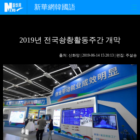
新華網韓國語
홈페이지
최신뉴스
정치
2019년 전국솽촹활동주간 개막
경제
사회
포토
중한교류
핫 TV
문화
출처: 신화망 | 2019-06-14 15:20:13 | 편집: 주설송
연예
관광
오피니언
생생 중국어