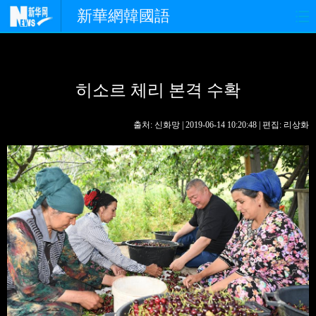
新華網韓國語
홈페이지
최신뉴스
정치
히소르 체리 본격 수확
경제
사회
포토
중한교류
핫 TV
문화
출처: 신화망 | 2019-06-14 10:20:48 | 편집: 리상화
연예
관광
오피니언
생생 중국어