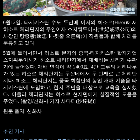
6월12일, 타지키스탄 수도 두샨베 이서의 히소르(Hisor)에서
히소르 체리단지의 주인이자 스지퉈두이사(世紀駝隊公司)의
사장인 캉중왕(康忠玉∙뒷줄 오른쪽)이 직원들과 함께 체리를
분류하고 있다.
5월에 들어서면서 히소르 분지의 중국-타지키스탄 합자기업
스지퉈두이사가 히소르 체리단지에서 재배하는 체리가 수확
기에 들어섰다. 재배 면적이 약 2400묘, 4만 그루의 체리나무
가 있는 히소르 체리단지는 두샨베에서 두 번째로 큰 체리단
지다. 히소르 체리단지는 중국 최첨단의 농업 재배 기술을 타
지키스탄에 도입하고, 현지 주민을 대상으로 교육을 실시했
다. 아울러 체리단지는 히소르 현지민에게 실질적인 도움을
주었다. [촬영/신화사 기자 사다티(沙達提)]
원문 출처: 신화사
추천 기사: