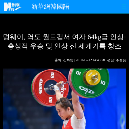
新華網韓國語
홈페이지
최신뉴스
정치
덩웨이, 역도 월드컵서 여자 64kg급 인상·
경제
사회
포토
총성적 우승 및 인상 신 세계기록 창조
중한교류
핫 TV
문화
출처: 신화망 | 2019-12-12 14:43:58 | 편집: 주설송
연예
관광
오피니언
생생 중국어