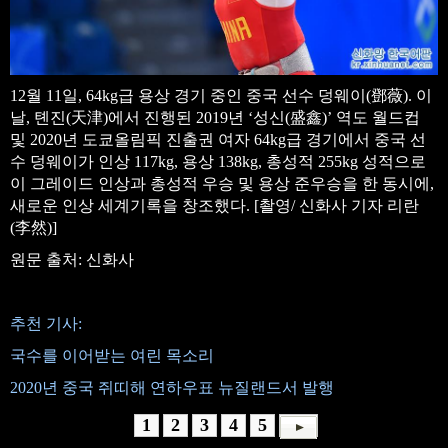
12월 11일, 64kg급 용상 경기 중인 중국 선수 덩웨이(鄧薇). 이
날, 톈진(天津)에서 진행된 2019년 ‘성신(盛鑫)’ 역도 월드컵
및 2020년 도쿄올림픽 진출권 여자 64kg급 경기에서 중국 선
수 덩웨이가 인상 117kg, 용상 138kg, 총성적 255kg 성적으로
이 그레이드 인상과 총성적 우승 및 용상 준우승을 한 동시에,
새로운 인상 세계기록을 창조했다. [촬영/ 신화사 기자 리란
(李然)]
원문 출처: 신화사
추천 기사:
국수를 이어받는 여린 목소리
2020년 중국 쥐띠해 연하우표 뉴질랜드서 발행
1
2
3
4
5