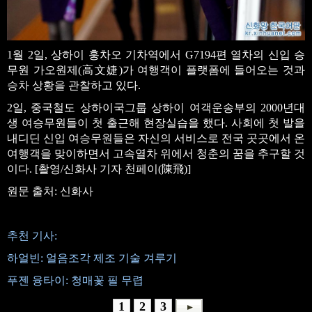
1월 2일, 상하이 훙차오 기차역에서 G7194편 열차의 신입 승
무원 가오원제(高文婕)가 여행객이 플랫폼에 들어오는 것과
승차 상황을 관찰하고 있다.
2일, 중국철도 상하이국그룹 상하이 여객운송부의 2000년대
생 여승무원들이 첫 출근해 현장실습을 했다. 사회에 첫 발을
내디딘 신입 여승무원들은 자신의 서비스로 전국 곳곳에서 온
여행객을 맞이하면서 고속열차 위에서 청춘의 꿈을 추구할 것
이다. [촬영/신화사 기자 천페이(陳飛)]
원문 출처: 신화사
추천 기사:
하얼빈: 얼음조각 제조 기술 겨루기
푸젠 융타이: 청매꽃 필 무렵
1
2
3