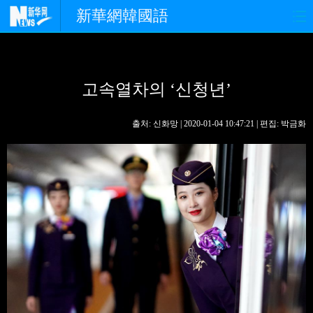
新華網韓國語
홈페이지
최신뉴스
정치
고속열차의 ‘신청년’
경제
사회
포토
중한교류
핫 TV
문화
출처: 신화망 | 2020-01-04 10:47:21 | 편집: 박금화
연예
관광
오피니언
생생 중국어