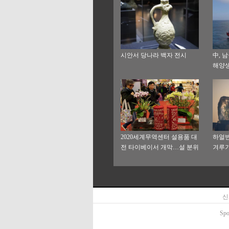
시안서 당나라 백자 전시
中, 
해양
2020세계무역센터 설용품 대
하얼빈
전 타이베이서 개막…설 분위
겨루
기 물씬