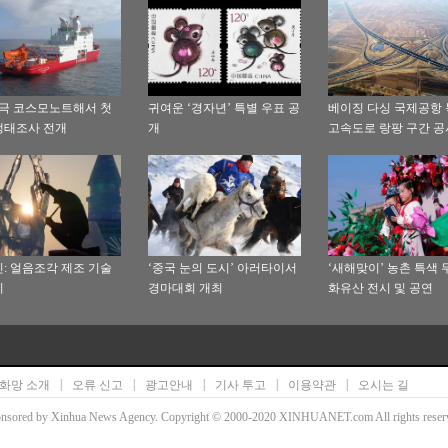
남극 코스모노트해서 첫
귀여운 ‘경자년’ 특별 우표 공
베이징 다싱 국제공항
생태조사 전개
개
고속도로 랑팡 구간 공
공
: 얼음조각 제조 기술
‘중국 눈의 도시’ 아러타이서
‘새해맞이’ 농촌 특색
기
경마대회 개최
화유산 전시 및 공연