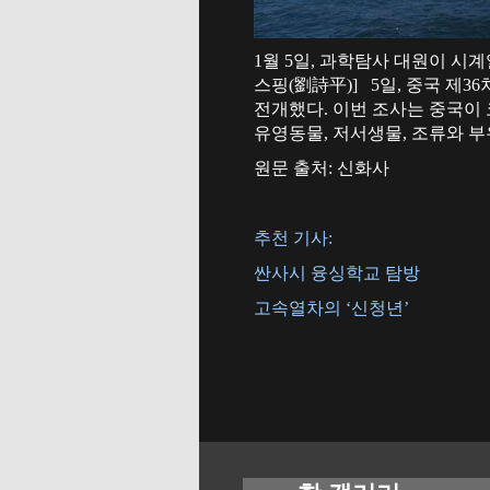
1월 5일, 과학탐사 대원이 시계열
스핑(劉詩平)] 5일, 중국 
전개했다. 이번 조사는 중국이
유영동물, 저서생물, 조류와 
원문 출처: 신화사
추천 기사:
싼사시 융싱학교 탐방
고속열차의 ‘신청년’