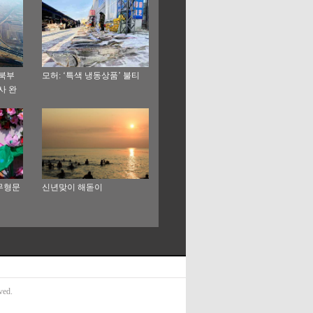
 북부
모허: ‘특색 냉동상품’ 불티
사 완
 무형문
신년맞이 해돋이