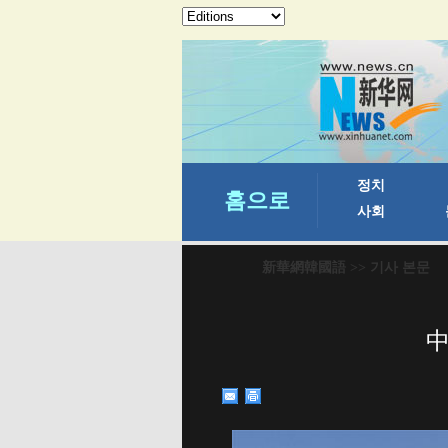
新華網韓國語
>> 기사 본문
中