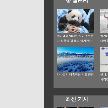
핫 갤러리
벨기에에 임대한 자이언트 판
벨기에
다 쌍둥이 ‘올해의 아기판다
다에 
상’ 수상
카나쓰의 매혹적인 겨울 풍경
산시:
시각장
공
최신 기사