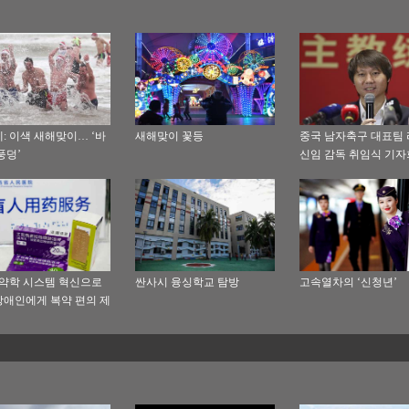
: 이색 새해맞이… ‘바
새해맞이 꽃등
중국 남자축구 대표팀
풍덩’
신임 감독 취임식 기
참석
 약학 시스템 혁신으로
싼사시 융싱학교 탐방
고속열차의 ‘신청년’
애인에게 복약 편의 제