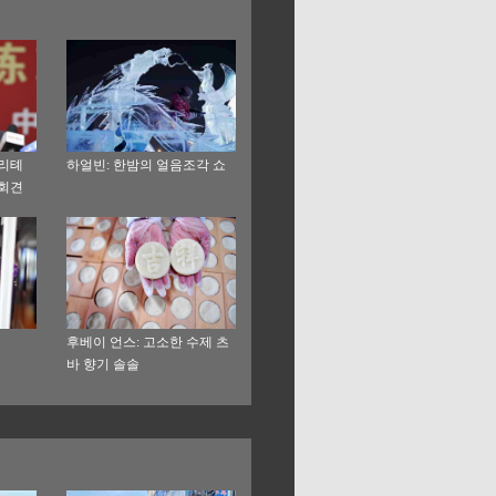
 리톄
하얼빈: 한밤의 얼음조각 쇼
자회견
후베이 언스: 고소한 수제 츠
바 향기 솔솔