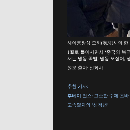
헤이룽장성 모허(漠河)시의 한 
1월로 들어서면서 ‘중국의 북
서는 냉동 족발, 냉동 오징어, 
원문 출처: 신화사
추천 기사:
후베이 언스: 고소한 수제 츠바
고속열차의 ‘신청년’