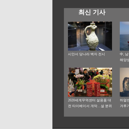
최신 기사
시안서 당나라 백자 전시
中, 
해양
2020세계무역센터 설용품 대
하얼빈
전 타이베이서 개막…설 분위
겨루
기 물씬