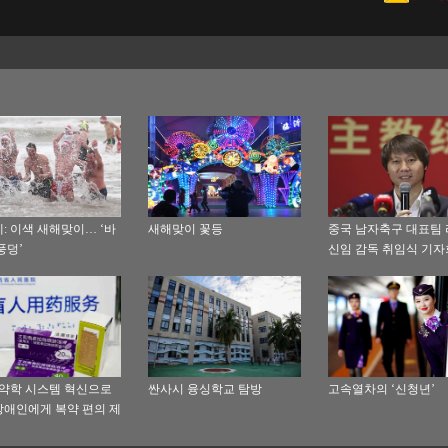
: 이색 새해맞이… ‘바
새해맞이 꽃등
중국 남자축구 대표팀
풍덩’
신임 감독 취임식 기
참석
 약학 시스템 혁신으로
싼사시 융싱학교 탐방
고속열차의 ‘신청년’
애인에게 복약 편의 제