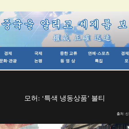
모허: ‘특색 냉동상품’ 불티
출처: 신화