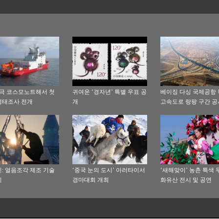
남극 코스모노트해서 첫
귀여운 ‘경자년’ 특별 우표 공
베이징 다싱 국제공항
생태조사 전개
개
고속도로 랑팡 구간 공
공
: 얼음조각 제조 기술
‘중국 눈의 도시’ 아러타이서
‘새해맞이’ 농촌 특색
기
경마대회 개최
화유산 전시 및 공연