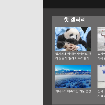
핫 갤러리
벨기에에 임대한 자이언트 판
벨기에
다 쌍둥이 ‘올해의 아기판다
다에 
상’ 수상
카나쓰의 매혹적인 겨울 풍경
산시:
시각장
공