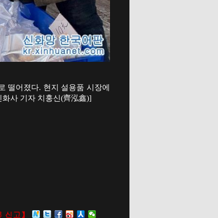
로 떨어졌다. 현지 설용품 시장에
신화사 기자 치훙신(齊泓鑫)]