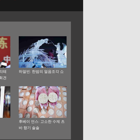
 리톄
하얼빈: 한밤의 얼음조각 쇼
자회견
후베이 언스: 고소한 수제 츠
바 향기 솔솔