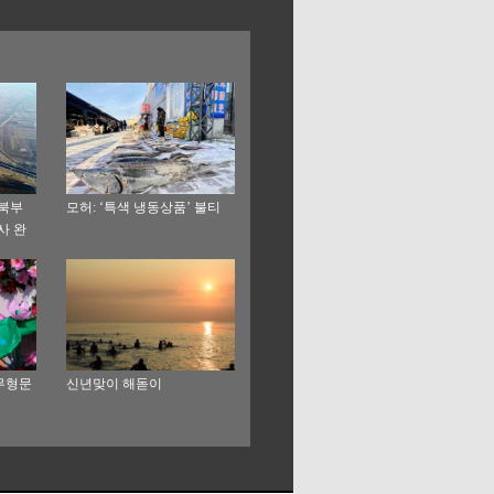
 북부
모허: ‘특색 냉동상품’ 불티
사 완
 무형문
신년맞이 해돋이