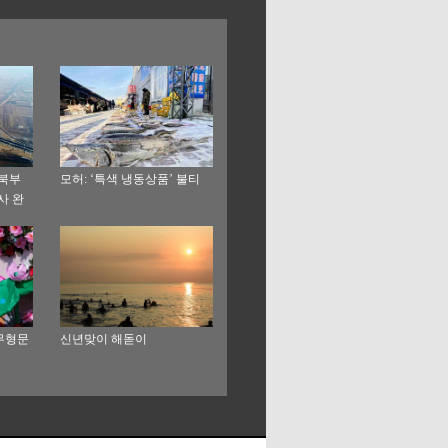
 북부
모허: ‘특색 냉동상품’ 불티
사 완
 무형문
신년맞이 해돋이