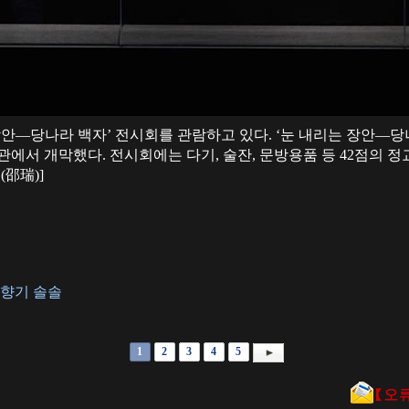
 장안—당나라 백자’ 전시회를 관람하고 있다. ‘눈 내리는 장안—당
관에서 개막했다. 전시회에는 다기, 술잔, 문방용품 등 42점의 
(邵瑞)]
 향기 솔솔
1
2
3
4
5