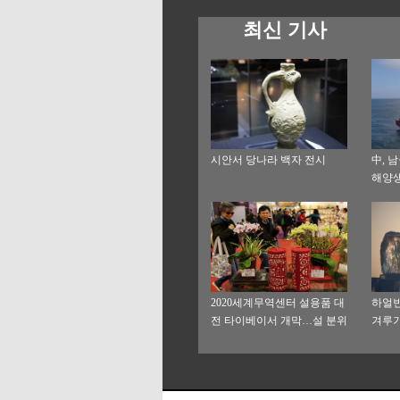
최신 기사
시안서 당나라 백자 전시
中, 
해양
2020세계무역센터 설용품 대
하얼빈
전 타이베이서 개막…설 분위
겨루
기 물씬