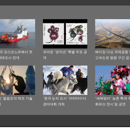
남극 코스모노트해서 첫
귀여운 ‘경자년’ 특별 우표 공
베이징 다싱 국제공항
생태조사 전개
개
고속도로 랑팡 구간 공
공
: 얼음조각 제조 기술
‘중국 눈의 도시’ 아러타이서
‘새해맞이’ 농촌 특색
기
경마대회 개최
화유산 전시 및 공연