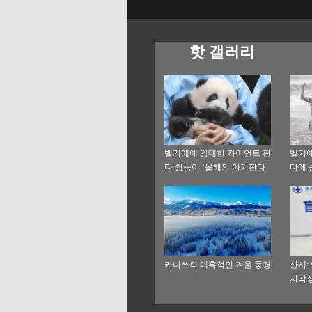
핫 갤러리
벨기에에 임대한 자이언트 판
벨기에
다 쌍둥이 ‘올해의 아기판다
다에 
상’ 수상
카나쓰의 매혹적인 겨울 풍경
산시:
시각장
공