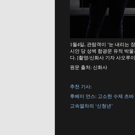
1월4일, 관람객이 ‘눈 내리는
시안 당 성벽 함광문 유적 박물
다. [촬영/신화사 기자 사오루이
원문 출처: 신화사
추천 기사:
후베이 언스: 고소한 수제 츠바
고속열차의 ‘신청년’