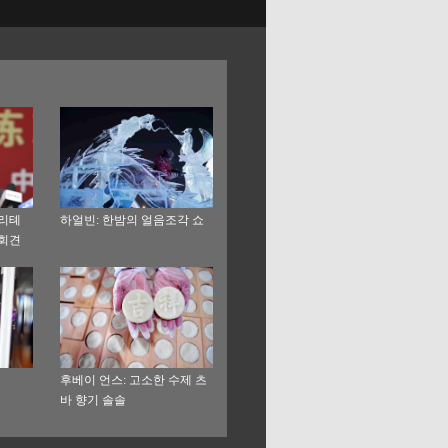
 리톄
하얼빈: 한밤의 얼음조각 쇼
자회견
후베이 언스: 고소한 수제 츠
바 향기 솔솔