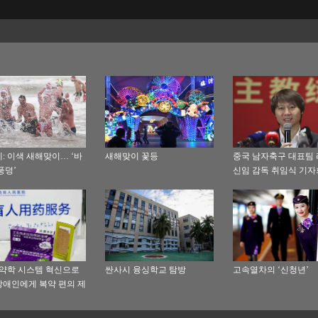
: 이색 새해맞이… ‘바
새해맞이 꽃등
중국 남자축구 대표팀
풍덩’
신임 감독 취임식 기
참석
 약학 시스템 혁신으로
싼사시 융싱학교 탐방
고속열차의 ‘신청년’
애인에게 복약 편의 제