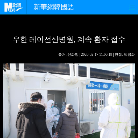
新華網韓國語
홈페이지
최신뉴스
정치
우한 레이선산병원, 계속 환자 접수
경제
사회
포토
중한교류
핫 TV
문화
출처: 신화망 | 2020-02-17 11:06:19 | 편집: 박금화
연예
관광
오피니언
생생 중국어