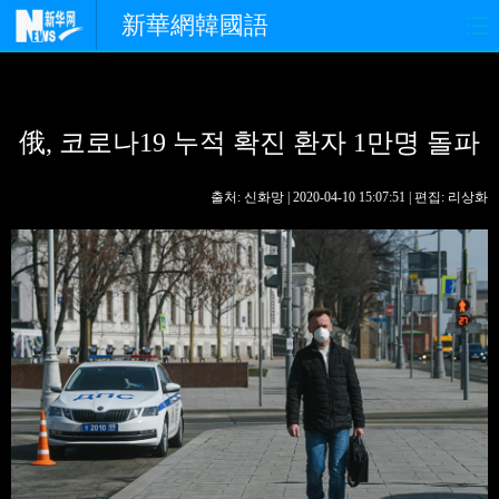
新華網韓國語
홈페이지
최신뉴스
정치
俄, 코로나19 누적 확진 환자 1만명 돌파
경제
사회
포토
중한교류
핫 TV
문화
출처: 신화망 | 2020-04-10 15:07:51 | 편집: 리상화
연예
관광
오피니언
생생 중국어