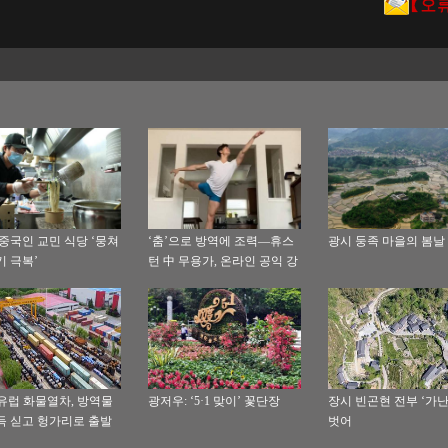
 중국인 교민 식당 ‘뭉쳐
‘춤’으로 방역에 조력—휴스
광시 둥족 마을의 봄날
기 극복’
턴 中 무용가, 온라인 공익 강
의 개설
유럽 화물열차, 방역물
광저우: ‘5·1 맞이’ 꽃단장
장시 빈곤현 전부 ‘가난
득 싣고 헝가리로 출발
벗어