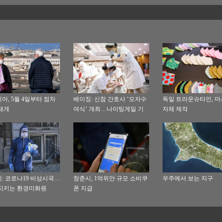
아, 5월 4일부터 점차
베이징: 신참 간호사 ‘모자수
독일 트라운슈타인, 
재개
여식’ 개최…나이팅게일 기
자체 제작
념
: 코로나19 비상시국…
창춘시, 1억위안 규모 소비쿠
우주에서 보는 지구
지키는 환경미화원
폰 지급