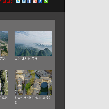
 풍광
그림 같은 봄 풍경
’ 오명
하늘에서 내려다보는 고북수
진