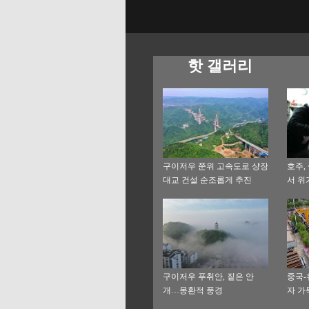
핫 갤러리
구이저우 쭌위 고속도로 샹장
호주,
대교 건설 순조롭게 추진
서 위
구이저우 푸취안, 짙은 안
중국-
개…몽환적 풍경
자 가