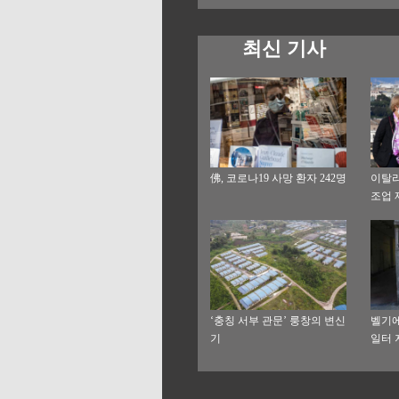
최신 기사
佛, 코로나19 사망 환자 242명
이탈리
조업 
‘충칭 서부 관문’ 룽창의 변신
벨기에
기
일터 