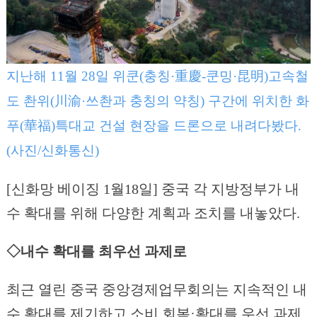
지난해 11월 28일 위쿤(충칭·重慶-쿤밍·昆明)고속철
도 촨위(川渝·쓰촨과 충칭의 약칭) 구간에 위치한 화
푸(華福)특대교 건설 현장을 드론으로 내려다봤다.
(사진/신화통신)
[신화망 베이징 1월18일] 중국 각 지방정부가 내
수 확대를 위해 다양한 계획과 조치를 내놓았다.
◇내수 확대를 최우선 과제로
최근 열린 중국 중앙경제업무회의는 지속적인 내
수 확대를 제기하고 소비 회복·확대를 우선 과제