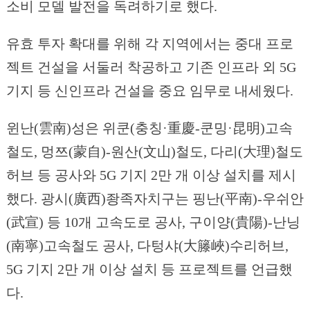
소비 모델 발전을 독려하기로 했다.
유효 투자 확대를 위해 각 지역에서는 중대 프로
젝트 건설을 서둘러 착공하고 기존 인프라 외 5G
기지 등 신인프라 건설을 중요 임무로 내세웠다.
윈난(雲南)성은 위쿤(충칭·重慶-쿤밍·昆明)고속
철도, 멍쯔(蒙自)-원산(文山)철도, 다리(大理)철도
허브 등 공사와 5G 기지 2만 개 이상 설치를 제시
했다. 광시(廣西)좡족자치구는 핑난(平南)-우쉬안
(武宣) 등 10개 고속도로 공사, 구이양(貴陽)-난닝
(南寧)고속철도 공사, 다텅샤(大籐峽)수리허브,
5G 기지 2만 개 이상 설치 등 프로젝트를 언급했
다.