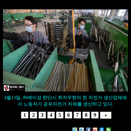
4월13일, 허베이성 한단시 취저우현의 한 자전거 생산업체에
서 노동자가 공유자전거 차체를 생산하고 있다.
1
2
3
4
5
6
7
8
9