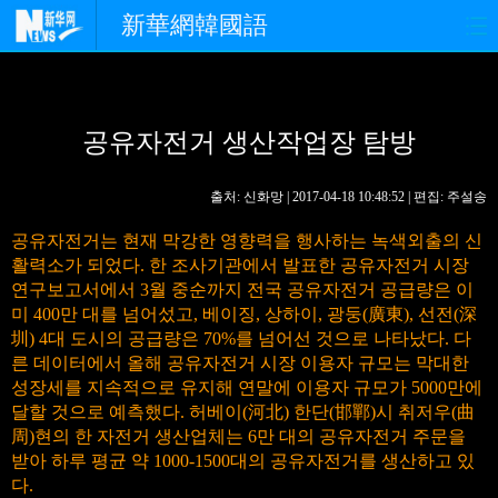
新華網韓國語
홈페이지
최신뉴스
정치
공유자전거 생산작업장 탐방
경제
사회
포토
중한교류
핫 TV
문화
출처: 신화망 | 2017-04-18 10:48:52 | 편집: 주설송
공유자전거는 현재 막강한 영향력을 행사하는 녹색외출의 신
연예
관광
오피니언
활력소가 되었다. 한 조사기관에서 발표한 공유자전거 시장
연구보고서에서 3월 중순까지 전국 공유자전거 공급량은 이
생생 중국어
미 400만 대를 넘어섰고, 베이징, 상하이, 광둥(廣東), 선전(深
圳) 4대 도시의 공급량은 70%를 넘어선 것으로 나타났다. 다
른 데이터에서 올해 공유자전거 시장 이용자 규모는 막대한
성장세를 지속적으로 유지해 연말에 이용자 규모가 5000만에
달할 것으로 예측했다. 허베이(河北) 한단(邯鄲)시 취저우(曲
周)현의 한 자전거 생산업체는 6만 대의 공유자전거 주문을
받아 하루 평균 약 1000-1500대의 공유자전거를 생산하고 있
다.