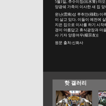
5월1일, 추수이칭(出水箐) 먀
양광쉐 가족이 이사한 새 집 앞
윈난(雲南)성 루취안(祿勸) 이
이 살고 있다. 이들이 예전에 
지은 집으로 이사를 하기 시작해
경이 아름답고 휴식광장과 마을
사 기자 양중여우(楊宗友)]
원문 출처:신화사
핫 갤러리