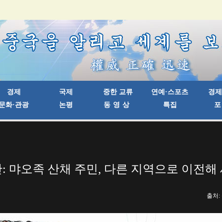
: 먀오족 산채 주민, 다른 지역으로 이전해
출처: 