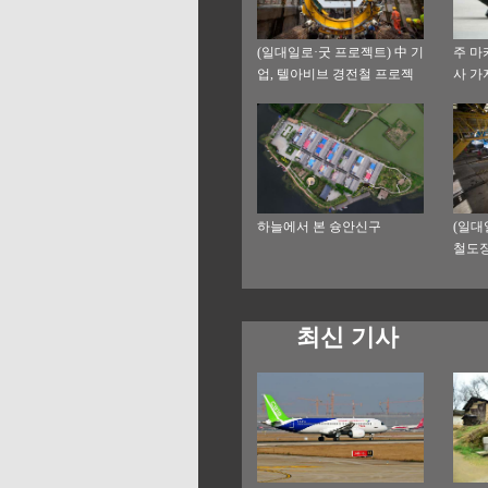
(일대일로·굿 프로젝트) 中 기
주 마
업, 텔아비브 경전철 프로젝
사 가
트 수주
하늘에서 본 슝안신구
(일대
철도장
송망 
최신 기사