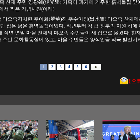
오족 산채 주민 양광쉐(楊光學) 가족이 과거에 거주한 흙벽돌집 앞에서
에서 찍은 기념사진(아래).
족∙먀오족자치현 추이화(翠華)진 추수이칭(出水箐) 먀오족 산채에는 
살던 집은 낡은 흙벽돌집이었다. 작년부터 각 급 정부의 지원 하에
 작년 연말 마을 전체의 먀오족 주민들이 새 집으로 옮겼다. 현
 주민 문화활동실이 있고, 마을 주민들은 양식업을 적극 발전시켜
1
2
3
4
5
6