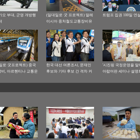
카오 부대, 군영 개방행
(일대일로·굿 프로젝트) 말레
트럼프 집권 100일 연
져
이시아 중처철도교통장비유
한회사 현지화에 방점
일로·굿프로젝트) 중국
한국 대선 여론조사, 문재인
'시진핑 국정운영을 말
비, 아르헨티나 교통운
후보와 기타 후보 간 격차 커
아랍어판 세미나·설명
완비 도와
져
부다비서 개최