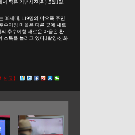
 찍은 기념사진(위) .5월1일,
38세대, 119명의 먀오족 주민
 추수이칭 마을은 다른 곳에 새로
재의 추수이칭 새로운 마을은 환
 소득을 늘리고 있다.[촬영/신화