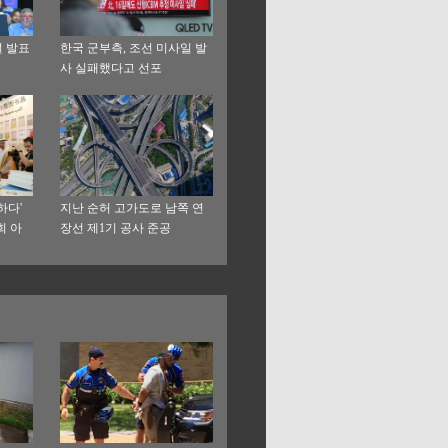
설 발표
한국 군부측, 조선 미사일 발
사 실패했다고 선포
하다'
지난 순허 고가도로 남쪽 연
회 아
장선 제1기 공사 준공