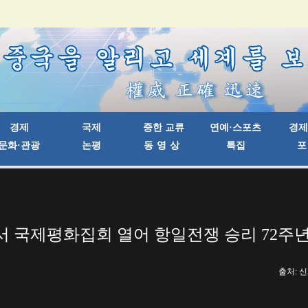
서 국제평화집회 열어 항일전쟁 승리 72주년
출처: 신화