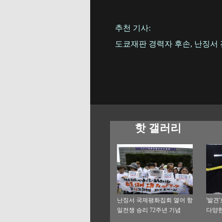
추천 기사:
도쿄재판 경력자 후손, 난징서 
핫 갤러리
난징서 국제평화집회 열어 항
'발견
일전쟁 승리 72주년 기념
다양한