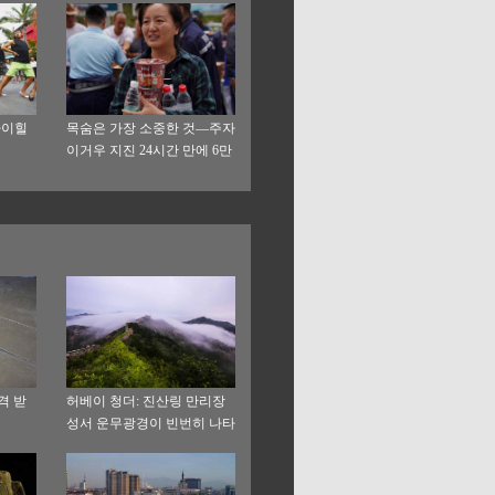
하이힐
목숨은 가장 소중한 것—주자
이거우 지진 24시간 만에 6만
여명을 성공적으로 전이시킬
수 있었던 비하인드 스토리
격 받
허베이 청더: 진산링 만리장
성서 운무광경이 빈번히 나타
나