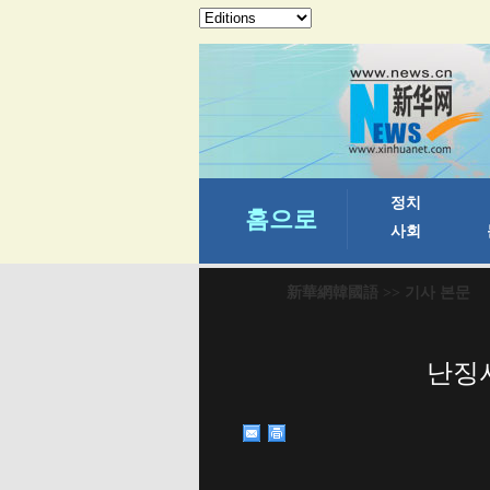
新華網韓國語
>> 기사 본문
난징