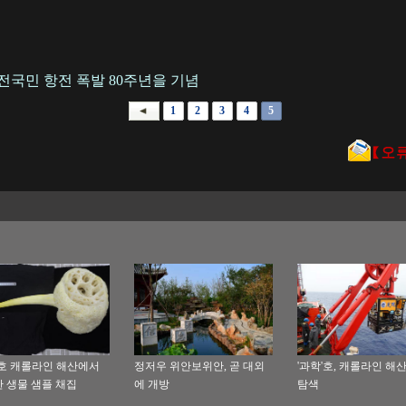
전국민 항전 폭발 80주년을 기념
1
2
3
4
5
'호 캐롤라인 해산에서
정저우 위안보위안, 곧 대외
'과학'호, 캐롤라인 해
 생물 샘플 채집
에 개방
탐색