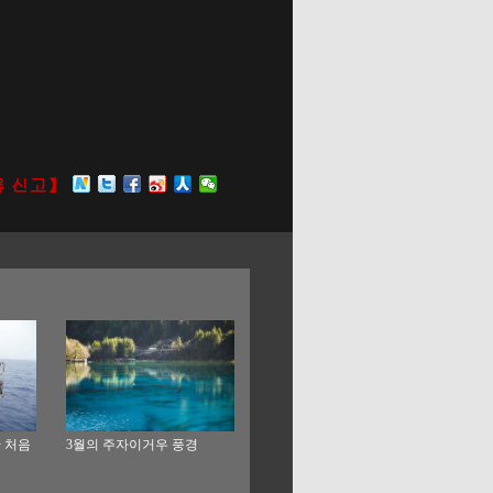
산 처음
3월의 주자이거우 풍경