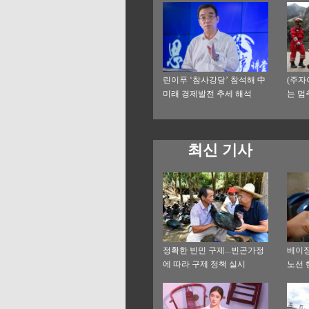
린이푸 ‘참사강당’ 참석해 中
(주자
미래 경제발전 추세 해석
는 멈
최신 기사
정확한 빈민 구제...빈곤가정
베이징
에 따라 구제 정책 실시
노선 
능