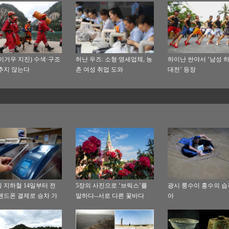
이거우 지진) 수색·구조
허난 우즈: 소형∙영세업체, 농
하이난 싼야서 ‘남성 
추지 않는다
촌 여성 취업 도와
대전’ 등장
 지하철 14일부터 전
5장의 사진으로 ‘브릭스’를
광시 룽수이 홍수의 습
핸드폰 결제로 승차 가
말하다--서로 다른 꽃바다
아