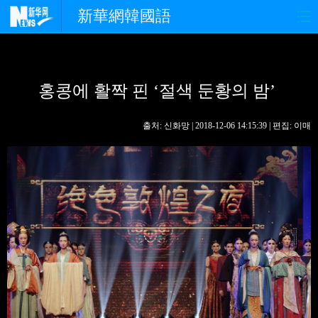
新華網韓國語
홈페이지
최신뉴스
정치
홍콩에 활짝 핀 ‘절색 둔황의 밤’
경제
사회
포토
중한교류
핫 TV
문화
출처: 신화망 | 2018-12-06 14:15:39 | 편집: 이매
연예
관광
오피니언
생생 중국어