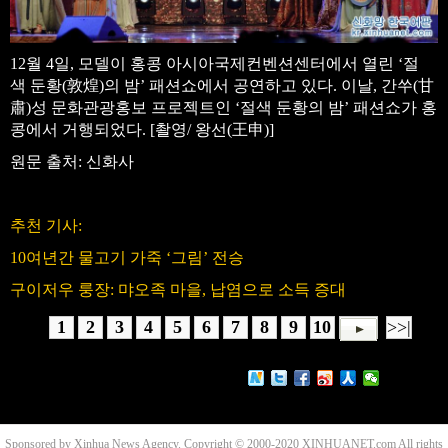
12월 4일, 모델이 홍콩 아시아국제컨벤션센터에서 열린 ‘절
색 둔황(敦煌)의 밤’ 패션쇼에서 공연하고 있다. 이날, 간쑤(甘
肅)성 문화관광홍보 프로젝트인 ‘절색 둔황의 밤’ 패션쇼가 홍
콩에서 거행되었다. [촬영/ 왕선(王申)]
원문 출처: 신화사
추천 기사:
10여년간 물고기 가죽 ‘그림’ 전승
구이저우 룽장: 먀오족 마을, 납염으로 소득 증대
1
2
3
4
5
6
7
8
9
10
>>|