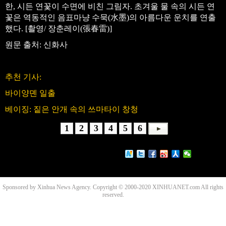
한, 시든 연꽃이 수면에 비친 그림자. 초겨울 물 속의 시든 연
꽃은 역동적인 음표마냥 수묵(水墨)의 아름다운 운치를 연출
했다. [촬영/ 장춘레이(張春雷)]
원문 출처: 신화사
추천 기사:
바이양뎬 일출
베이징: 짙은 안개 속의 쓰마타이 창청
1
2
3
4
5
6