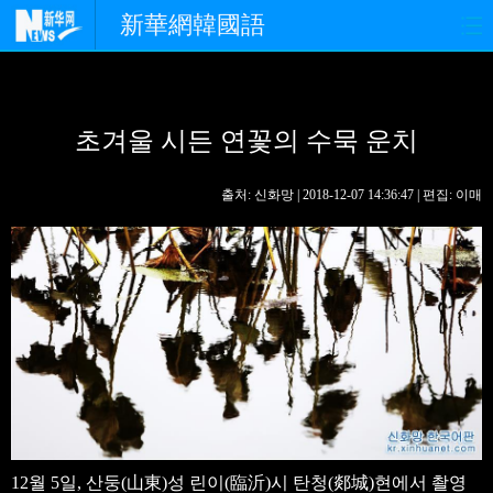
新華網韓國語
홈페이지
최신뉴스
정치
초겨울 시든 연꽃의 수묵 운치
경제
사회
포토
중한교류
핫 TV
문화
출처: 신화망 | 2018-12-07 14:36:47 | 편집: 이매
연예
관광
오피니언
생생 중국어
12월 5일, 산둥(山東)성 린이(臨沂)시 탄청(郯城)현에서 촬영