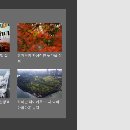
및 설
항저우의 환상적인 늦가을 정
취
 관광객
하이난 하이커우: 도시 속의
아름다운 습지