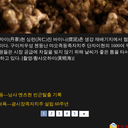
 단자이(丹寨)현 싱런(兴仁)진 바이니(摆泥)촌 생강 재배기지에서
이다. 구이저우성 첸둥난 먀오족둥족자치주 단자이현의 1600여 
원들은 시장 공급에 차질을 빚지 않기 위해 날씨가 좋은 틈을 타서 생
하고 있다. [촬영/황샤오하이(黃曉海)]
활용—닝샤 옌츠현 빈곤탈출 기록
화폭—광시장족자치주 설립 60주년
1
2
3
4
5