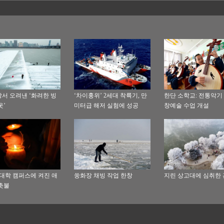
서 오려낸 ‘화려한 빙
‘차이훙위’ 2세대 착륙기, 만
한단 소학교: 전통악기 
옷’
미터급 해저 실험에 성공
창예술 수업 개설
 대학 캠퍼스에 켜진 애
쑹화장 채빙 작업 한창
지린 상고대에 심취한
촛불