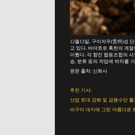
12월12일, 구이저우(贵州)성
고 있다. 바야흐로 혹한의 계절
이뤘다. 각 향진 협동조합의 사
송, 분류 등의 작업에 박차를 가
원문 출처: 신화사
추천 기사:
산업 토대 강화 및 금융수단 
바구이 대지에 그린 아름다운 