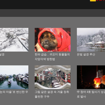
설경
한파 급습…귀요미 동물들의
은빛 설경 루산
각양각색 방한법
 눈의 마을’로 변신한 우
그림 같은 설경 속 겨울 정취
中 창어 4호 탐사기 
물씬한 구쑤
로 발사