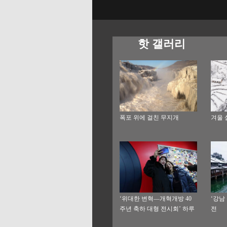
핫 갤러리
폭포 위에 걸친 무지개
겨울 
‘위대한 변혁—개혁개방 40
‘강남
주년 축하 대형 전시회’ 하루
전
관람객 5만명 경신