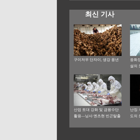
최신 기사
구이저우 단자이, 생강 풍년
쑹화장
설의 
산업 토대 강화 및 금융수단
난징:
활용—닝샤 옌츠현 빈곤탈출
도의 
기록