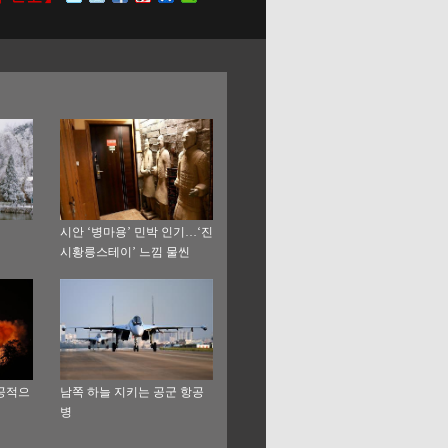
시안 ‘병마용’ 민박 인기…‘진
시황릉스테이’ 느낌 물씬
성공적으
남쪽 하늘 지키는 공군 항공
병