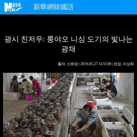
新華網韓國語
홈페이지
최신뉴스
정치
광시 친저우: 룽야오 니싱 도기의 빛나는
경제
사회
포토
광채
중한교류
핫 TV
문화
출처: 신화망 | 2019-05-27 14:55:09 | 편집: 리상화
연예
관광
오피니언
생생 중국어