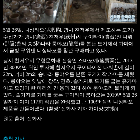
5월 26일, 니싱타오(坭興陶, 광시 친저우에서 제조하는 도기)
수집가가 광시(廣西) 친저우(欽州)시 구이타이(貴台)진 나뤄
(那邏)촌의 송(宋)나라 룽야오(龍窯)를 본뜬 도기제작 가마에
서 금방 구워낸 니싱타오를 참관·구매하고 있다.
광시 친저우시 무형문화재 전승인 스바오예(施寶業)는 2013
년 300여만 위안 투자해 친저우시 구이타이진 나뤄촌에 길이
22m, 너비 2m의 송나라 룽야오를 본뜬 도기제작 가마를 세웠
다. 룽야오는 옛날에 장작, 건초, 솔가지로 도기를 굽는 흙가마
이고 모양이 한 마리의 긴 용과 같다 하여 룽야오라 불리게 되
었다. 솔가지로 가마를 굽는 구이타이 룽야오는 2019년 5월 26
일까지 이미 117회 작업을 완성했고 근 100만 점의 니싱타오
제품을 만들어냈다. [촬영/ 신화사 기자 차이양(才揚)]
원문 출처: 신화사
추천 기사: