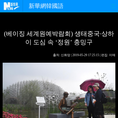
新華網韓國語
홈페이지
최신뉴스
정치
(베이징 세계원예박람회) 생태중국∙상하
경제
사회
포토
이 도심 속 ‘정원’ 충밍구
중한교류
핫 TV
문화
출처: 신화망 | 2019-05-29 17:25:15 | 편집: 이매
연예
관광
오피니언
생생 중국어