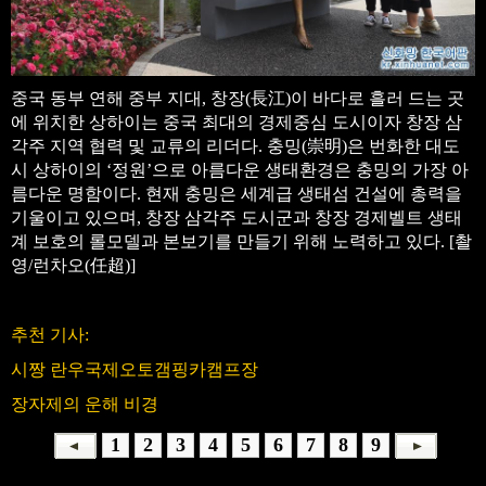
중국 동부 연해 중부 지대, 창장(長江)이 바다로 흘러 드는 곳
에 위치한 상하이는 중국 최대의 경제중심 도시이자 창장 삼
각주 지역 협력 및 교류의 리더다. 충밍(崇明)은 번화한 대도
시 상하이의 ‘정원’으로 아름다운 생태환경은 충밍의 가장 아
름다운 명함이다. 현재 충밍은 세계급 생태섬 건설에 총력을
기울이고 있으며, 창장 삼각주 도시군과 창장 경제벨트 생태
계 보호의 롤모델과 본보기를 만들기 위해 노력하고 있다. [촬
영/런차오(任超)]
추천 기사:
시짱 란우국제오토갬핑카캠프장
장자제의 운해 비경
1
2
3
4
5
6
7
8
9