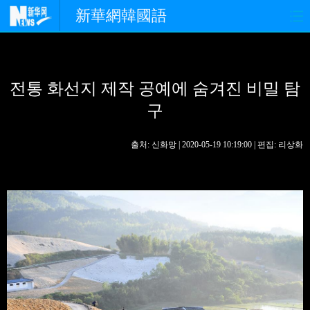
新華網韓國語
홈페이지
최신뉴스
정치
전통 화선지 제작 공예에 숨겨진 비밀 탐
경제
사회
포토
구
중한교류
핫 TV
문화
출처: 신화망 | 2020-05-19 10:19:00 | 편집: 리상화
연예
관광
오피니언
생생 중국어