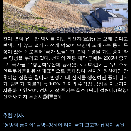
천여 년의 유구한 역사를 지닌 화선지(宣紙) 는 오래 견디고
변색되지 않고 벌레가 적게 먹으며 수명이 오래가는 등의 특
징이 있어 예로부터 ‘국가 보물’ ‘천 년의 수명을 가는 종이’라
는 명성을 누리고 있다. 선지의 전통 제작 공예는 2006년 중국
1기 국가급 무형문화유산에 등재됐다. 2009년에는 유네스코
인류무형문화유산 대표작으로 등재됐다. 선지의 원산지인 안
후이성 징현은 청나라 번성기 때 선지를 생산하던 종이 건지
기, 말리기, 자르기 등 100여 가지의 수작업 공정을 지금까지
사용하고 있으며, 전체 제작 주기는 최소 1년이 걸린다. [촬영/
신화사 기자 류쥔시(劉軍喜)]
추천 기사:
‘동방의 폼페이’ 탐방--칭하이 라자 국가 고고학 유적지 공원