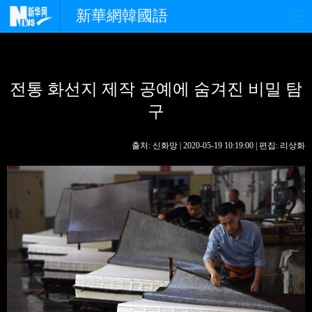
新華網韓國語
홈페이지
최신뉴스
정치
전통 화선지 제작 공예에 숨겨진 비밀 탐
경제
사회
포토
구
중한교류
핫 TV
문화
출처: 신화망 | 2020-05-19 10:19:00 | 편집: 리상화
연예
관광
오피니언
생생 중국어