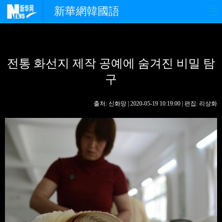
新華網韓國語
홈페이지
최신뉴스
정치
전통 화선지 제작 공예에 숨겨진 비밀 탐
경제
사회
포토
구
중한교류
핫 TV
문화
출처: 신화망 | 2020-05-19 10:19:00 | 편집: 리상화
연예
관광
오피니언
생생 중국어