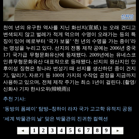
천여 년의 유구한 역사를 지닌 화선지(宣紙) 는 오래 견디고
변색되지 않고 벌레가 적게 먹으며 수명이 오래가는 등의 특
징이 있어 예로부터 ‘국가 보물’ ‘천 년의 수명을 가는 종이’라
는 명성을 누리고 있다. 선지의 전통 제작 공예는 2006년 중국
1기 국가급 무형문화유산에 등재됐다. 2009년에는 유네스코
인류무형문화유산 대표작으로 등재됐다. 선지의 원산지인 안
후이성 징현은 청나라 번성기 때 선지를 생산하던 종이 건지
기, 말리기, 자르기 등 100여 가지의 수작업 공정을 지금까지
사용하고 있으며, 전체 제작 주기는 최소 1년이 걸린다. [촬영/
신화사 기자 한샤오위(韓曉雨)]
추천 기사:
‘동방의 폼페이’ 탐방--칭하이 라자 국가 고고학 유적지 공원
‘세계 박물관의 날’ 맞은 박물관의 진귀한 컬렉션
1
2
3
4
5
6
7
8
9